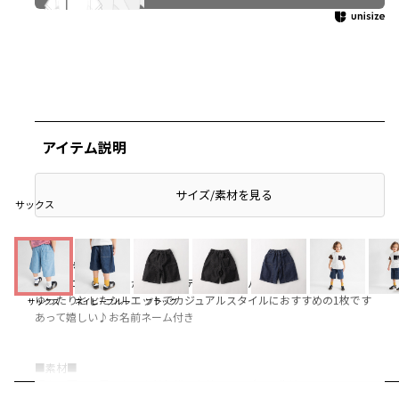
アイテム説明
サイズ/素材を見る
サックス
■商品ポイント■
ダブルニーデザインが特徴的なデニムハーフパンツ
ゆったりとしたシルエットでカジュアルスタイルにおすすめの1枚です
サックス
ネイビーブルー
ブラック
あって嬉しい♪お名前ネーム付き
■素材■
程よい厚みと柔らかさを兼ね備えた綿100％デニム生地