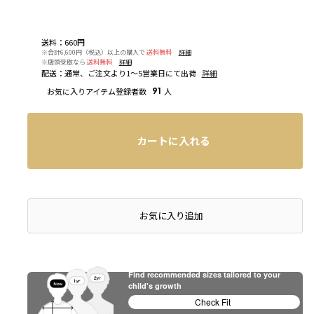
送料
：
660円
※合計6,600円（税込）以上の購入で
送料無料
詳細
※店頭受取なら
送料無料
詳細
配送
：
通常、ご注文より1～5営業日にて出荷
詳細
お気に入りアイテム登録者数
91
人
カートに入れる
お気に入り追加
Find recommended sizes tailored to your
child's growth
Check Fit