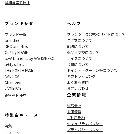
詳細検索で探す
ブランド紹介
ヘルプ
ブランド一覧
ブランシェス公式ECサイト
について
branshes
ご注文について
DRC branshes
配送について
Ou? by EDWIN
返品・交換について
b.+A branshes by AYA KANEKO
サイズについて
aBity select.
会員について
THE NORTH FACE
ポイント・クーポン等について
NAUTICA
ギフトラッピング
Champion
よくある質問
JAMIE KAY
お問い合わせ
gelato pique
企業情報
運営会社
採用情報
特集＆ニュース
ご利用規約
セキュリティポリシー
特集
プライバシーポリシー
ニュース