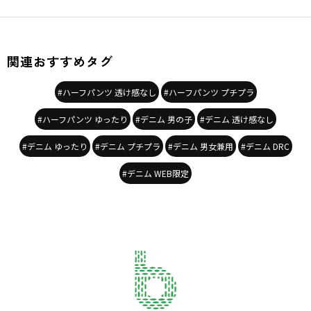
着用イメージ/カラー：サックス
モデル：身長110.2cm 体重18kg
サイズ：サイズ110
関連おすすめタグ
ブランド
／
DRC branshes
シーズン
／
2026春夏
#ハーフパンツ 透け感なし
#ハーフパンツ プチプラ
カテゴリ
／
ボトムス
>
ショートパンツ・ハーフパンツ
カラー
／
ブルー
#ハーフパンツ ゆったり
#デニム 男の子
#デニム 透け感なし
性別タイプ
／
BOY
商品番号
／
16-6241-335
#デニム ゆったり
#デニム プチプラ
#デニム 男女兼用
#デニム DRC
#デニム WEB限定