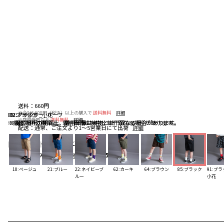
送料
：
660円
※合計6,600円（税込）以上の購入で
送料無料
詳細
85:ブラック
91:ブラック_小花
92:アイボリー_リーフ
※店頭受取なら
送料無料
詳細
※撮影場所の関係上、着用画像は実物と若干異なる場合があります。
※撮影場所の関係上、着用画像は実物と若干異なる場合があります。
※撮影場所の関係上、着用画像は実物と若干異なる場合があります。
配送
：
通常、ご注文より1～5営業日にて出荷
詳細
4.8
（4）
レビューを見る
お気に入りアイテム登録者数
375
人
10:ベージュ
21:ブルー
22:ネイビーブ
62:カーキ
64:ブラウン
85:ブラック
91:ブラ
ルー
小花