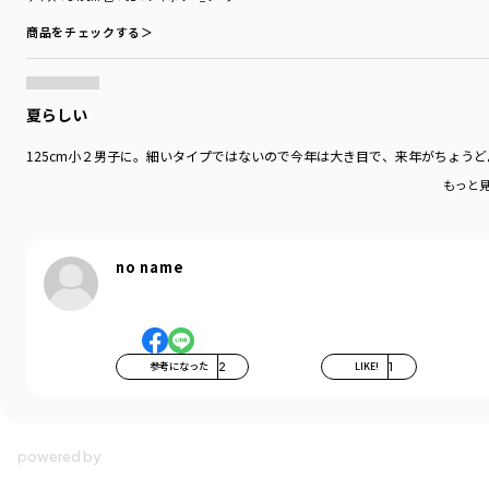
商品をチェックする＞
夏らしい
125cm小２男子に。細いタイプではないので今年は大き目で、来年がちょう
もっと
no name
参考になった
2
LIKE!
1