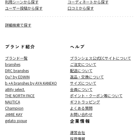
利用シーンから探す
コーディネートから探す
ユーザー投稿から探す
口コミから探す
詳細検索で探す
ブランド紹介
ヘルプ
ブランド一覧
ブランシェス公式ECサイト
について
branshes
ご注文について
DRC branshes
配送について
Ou? by EDWIN
返品・交換について
b.+A branshes by AYA KANEKO
サイズについて
aBity select.
会員について
THE NORTH FACE
ポイント・クーポン等について
NAUTICA
ギフトラッピング
Champion
よくある質問
JAMIE KAY
お問い合わせ
gelato pique
企業情報
運営会社
採用情報