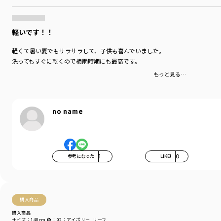
＃リンク＃リンクコーデ＃ユニセックス
＃100cm＃110cm＃120cm＃130cm＃140cm＃150cm
軽いです！！
着用イメージ/カラー：21:ブルー
モデル：身長129.0cm 体重27kg
サイズ：サイズ130
軽くて暑い夏でもサラサラして、子供も喜んでいました。
洗ってもすぐに乾くので梅雨時期にも最高です。
ブランド
／
DRC branshes
もっと見る…
シーズン
／
2026春夏
カテゴリ
／
ボトムス
>
ショートパンツ・ハーフパンツ
カラー
／
ブラック
性別タイプ
／
BOY
no name
商品番号
／
16-6241-334
参考になった
1
LIKE!
0
購入商品
購入商品
サイズ：140cm
色：92：アイボリー_リーフ