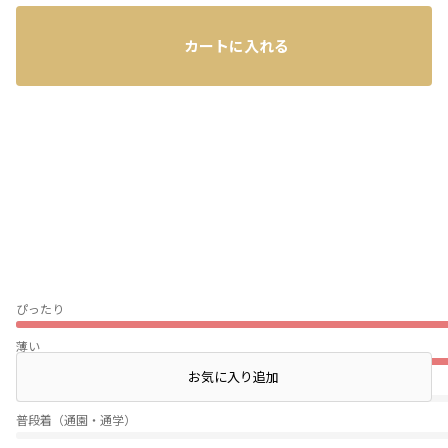
レビュー
カートに入れる
ぴったり
薄い
店頭在庫を確認する
お気に入り追加
伸びない
普段着（通園・通学）