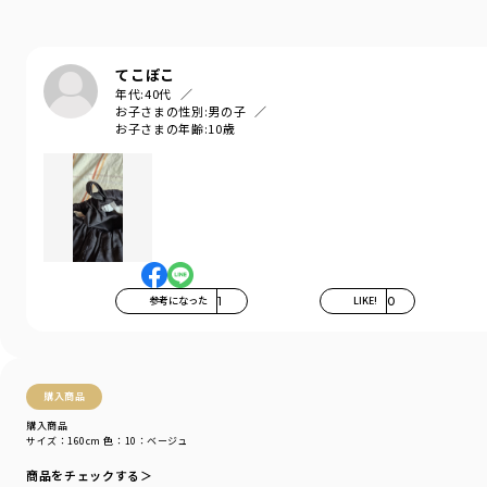
■素材■
無地：ハリ感のある綿/ポリエステル混のツイル生地
デニム：薄手で柔らかなデニム生地
てこぽこ
年代:
40代
■DRCbranshesとは？■
お子さまの性別:
男の子
Daily…毎日
お子さまの年齢:
10歳
Relax…力を抜いて、くつろぐ
Comfortable…気持ちの良い、快適な
着心地の良い服を、手に取りやすい価格で。
『毎日着て欲しい』
そんな思いを込めてブランシェスから
デイリーウェアをご提案する新レーベルです "
-----
参考になった
1
LIKE!
0
透け感：なし
伸縮性：なし
ポケット：両脇と後ポケット1個
＃drc＃おとこのこ＃おんなのこ＃ボーイズ＃ガールズ
購入商品
＃通園コーデ＃通学コーデ＃小学生コーデ
購入商品
＃プチプラ＃プチプラ子供服＃子供服通販
サイズ：160cm
色：10：ベージュ
＃お揃い＃お揃いコーデ
＃ペア＃ペアコーデ
商品をチェックする＞