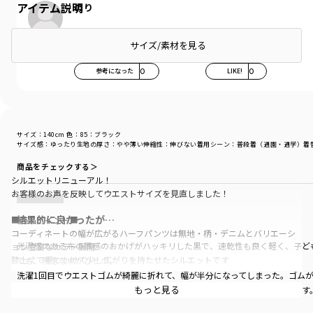
アイテム説明
のり
サイズ/素材を見る
参考になった
0
LIKE!
0
サイズ：140cm
色：85：ブラック
サイズ感
：ゆったり
生地の厚さ
：やや薄い
伸縮性
：伸びない
着用シーン
：普段着（通園・通学）
着
商品をチェックする＞
シルエットリニューアル！
お客様のお声を反映してウエストサイズを見直しました！
結果的に良かったが…
■商品ポイント■
コーディネートの幅が広がるハーフパンツは無地・柄・デニムとバリエーシ
光沢感のある布の質感のおかげがハッキリした黒で、速乾性も良く軽く、子ど
ョン豊富なカラー展開
膝上丈で裾にかけて少し広がりを持たせたシルエットです
でも、残念な点がひとつ。
兄弟姉妹、友達同士でのお揃いコーデにもおすすめ
洗濯1回目でウエストゴムが綺麗に折れて、幅が半分になってしまった。ゴム
あって嬉しい♪お名前ネーム付き
もっと見る
満足度の高いお品ですが、ウエスト部分の仕様については今後の改善希望です