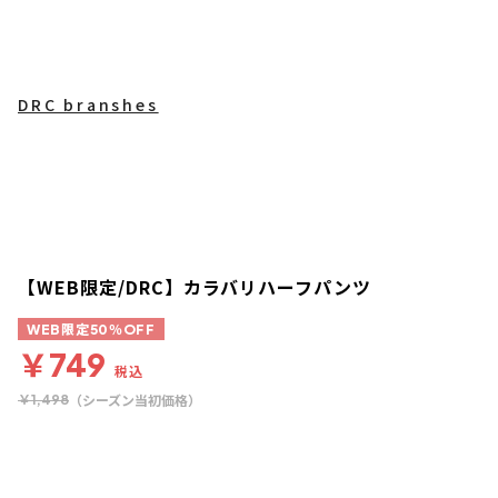
DRC branshes
【WEB限定/DRC】カラバリハーフパンツ
WEB限定50％OFF
￥749
税込
（シーズン当初価格）
￥1,498