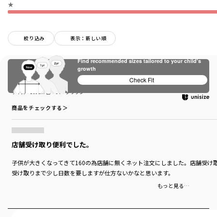
★
絞り込み
表示：新しい順
Find recommended sizes tailored to your child's
growth
購入商品
Check Fit
購入商品
サイズ：160cm
色：64：ブラウン
商品をチェックする＞
店舗受け取り便利でした。
子供が大きくなってきて160の為店舗に無くネット注文にしました。店舗受け
受け取りまで少し日数を要しますが仕方ないかなと思います。
もっと見る…