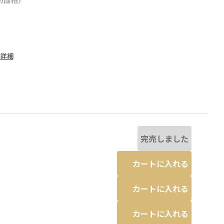
詳細
完売しました
カートに入れる
カートに入れる
と若干異なる場合があります。
92:アイボリー_リーフ
※撮影場所の関係上
す。
カートに入れる