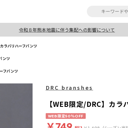
令和８年熊本地震に伴う集配への影響について
C】カラバリハーフパンツ
フパンツ
ハーフパンツ
DRC branshes
【WEB限定/DRC】カ
WEB限定50％OFF
￥749
税込
（シーズン当
￥1,498