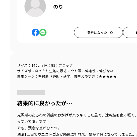
のり
参考になった
0
サイズ：140cm
色：85：ブラック
サイズ感
：ゆったり
生地の厚さ
：やや薄い
伸縮性
：伸びない
着用シーン
：普段着（通園・通学）
着替えやすさ
：★★★★★
商品をチェックする＞
結果的に良かったが…
光沢感のある布の質感のおかげがハッキリした黒で、速乾性も良く軽く
っていて満足です。
でも、残念な点がひとつ。
洗濯1回目でウエストゴムが綺麗に折れて、幅が半分になってしまった。