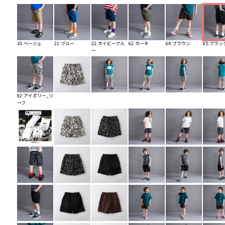
10:ベージュ
21:ブルー
22:ネイビーブル
62:カーキ
64:ブラウン
85:ブラッ
ー
92:アイボリー_リ
ーフ