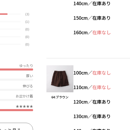
140cm
／
在庫あり
(3)
150cm
／
在庫あり
(1)
(0)
160cm
／
在庫なし
(0)
(0)
ゆったり
100cm
／
在庫なし
厚い
伸びる
110cm
／
在庫なし
お出かけ着
64:ブラウン
120cm
／
在庫あり
★★★★★
130cm
／
在庫あり