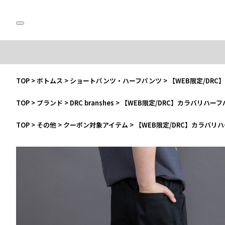
TOP
>
ボトムス
>
ショートパンツ・ハーフパンツ
>
【WEB限定/DR
TOP
>
ブランド
>
DRC branshes
>
【WEB限定/DRC】カラバリハー
TOP
>
その他
>
クーポン対象アイテム
>
【WEB限定/DRC】カラバリ