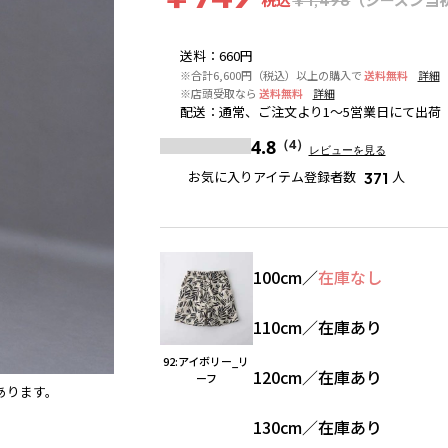
送料
：
660円
※合計6,600円（税込）以上の購入で
送料無料
詳細
※店頭受取なら
送料無料
詳細
配送
：
通常、ご注文より1～5営業日にて出荷
4.8
（4）
レビューを見る
お気に入りアイテム登録者数
人
371
100cm
／
在庫なし
110cm
／
在庫あり
92:アイボリー_リ
120cm
／
在庫あり
ーフ
あります。
91:ブラック_小花
※撮影場所の関係上、着用画像は実物
130cm
／
在庫あり