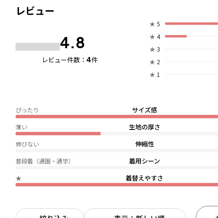
レビュー
★
5
★
4
4.8
★
3
4
レビュー件数：
件
★
2
★
1
サイズ感
ぴったり
生地の厚さ
薄い
伸縮性
伸びない
着用シーン
普段着（通園・通学）
着替えやすさ
★