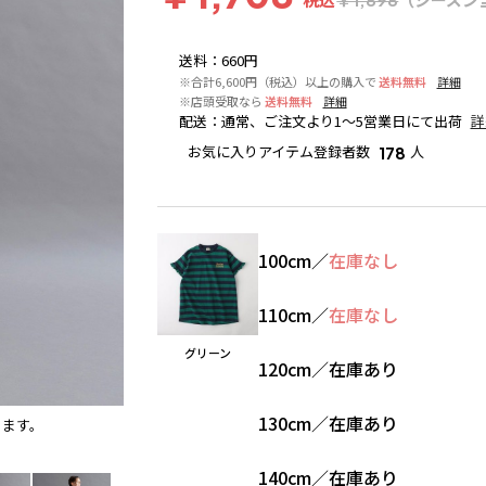
送料
：
660円
※合計6,600円（税込）以上の購入で
送料無料
詳細
※店頭受取なら
送料無料
詳細
配送
：
通常、ご注文より1～5営業日にて出荷
詳
お気に入りアイテム登録者数
人
178
100cm
／
在庫なし
110cm
／
在庫なし
グリーン
120cm
／
在庫あり
130cm
／
在庫あり
ります。
グリーン
140cm
／
在庫あり