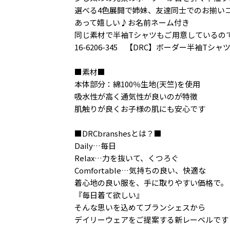
選べる4色展開で姉妹、友達同士でのお揃い
あって嬉しい♪お名前ネーム付き
同じ素材で半袖Tシャツもご用意しているの
16-6206-345 【DRC】ボーダー半袖Tシャ
■素材■
本体部分：綿100％生地(天竺)を使用
吸水性が高く通気性が良いのが特徴
肌触りが良くお子様の肌にも安心です
■DRCbranshesとは？■
Daily…毎日
Relax…力を抜いて、くつろぐ
Comfortable…気持ちの良い、快適な
着心地の良い服を、手に取りやすい価格で。
『毎日着て欲しい』
そんな思いを込めてブランシェスから
デイリーウェアをご提案する新レーベルです