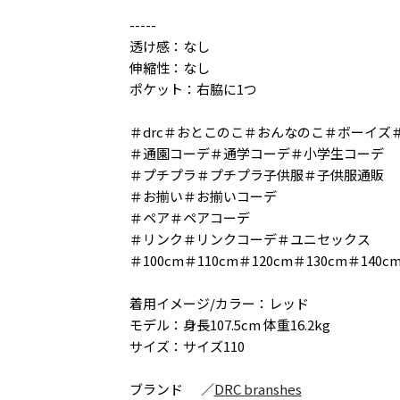
-----
透け感：なし
伸縮性：なし
ポケット：右脇に1つ
＃drc＃おとこのこ＃おんなのこ＃ボーイズ
＃通園コーデ＃通学コーデ＃小学生コーデ
＃プチプラ＃プチプラ子供服＃子供服通販
＃お揃い＃お揃いコーデ
＃ペア＃ペアコーデ
＃リンク＃リンクコーデ＃ユニセックス
＃100cm＃110cm＃120cm＃130cm＃140c
着用イメージ/カラー：レッド
モデル：身長107.5cm 体重16.2kg
サイズ：サイズ110
ブランド
／
DRC branshes