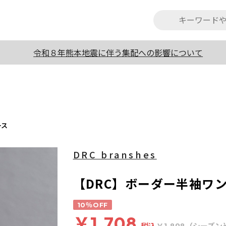
令和８年熊本地震に伴う集配への影響について
ース
DRC branshes
【DRC】ボーダー半袖ワ
10％OFF
￥1,708
税込
（シーズン
￥1,898