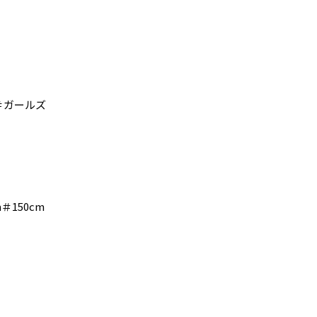
＃ガールズ
m＃150cm