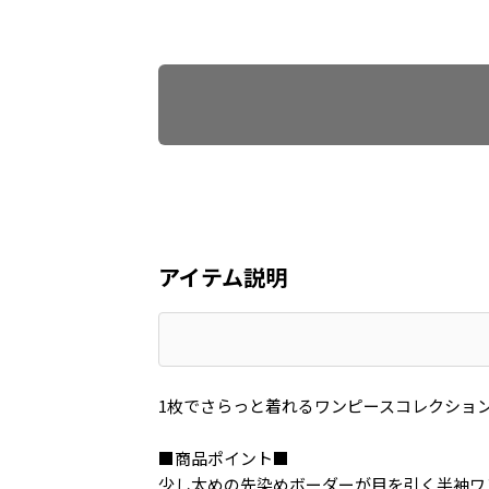
Find recommended size
アイテム説明
1枚でさらっと着れるワンピースコレクショ
■商品ポイント■
少し太めの先染めボーダーが目を引く半袖ワ