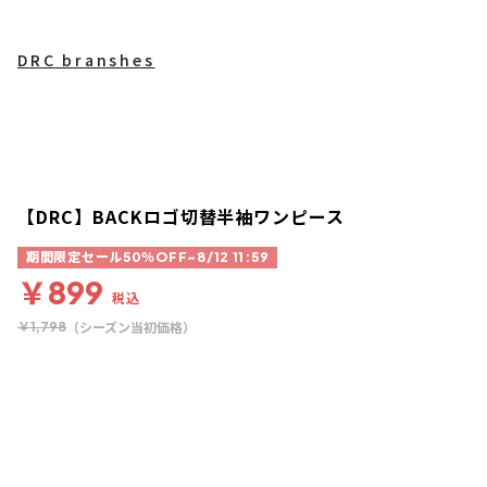
DRC branshes
【DRC】BACKロゴ切替半袖ワンピース
期間限定セール50％OFF~8/12 11:59
￥899
税込
（シーズン当初価格）
￥1,798