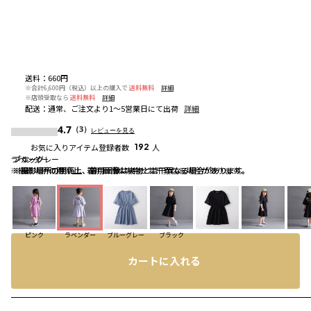
送料
：
660円
※合計6,600円（税込）以上の購入で
送料無料
詳細
※店頭受取なら
送料無料
詳細
配送
：
通常、ご注文より1～5営業日にて出荷
詳細
4.7
（3）
レビューを見る
お気に入りアイテム登録者数
192
人
ラベンダー
ブルーグレー
ブラック
※撮影場所の関係上、着用画像は実物と若干異なる場合があります。
※撮影場所の関係上、着用画像は実物と若干異なる場合があります。
※撮影場所の関係上、着用画像は実物と若干異なる場合があります。
ピンク
ラベンダー
ブルーグレー
ブラック
カートに入れる