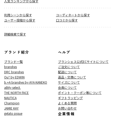
人気ランキングから探す
利用シーンから探す
コーディネートから探す
ユーザー投稿から探す
口コミから探す
詳細検索で探す
ブランド紹介
ヘルプ
ブランド一覧
ブランシェス公式ECサイト
について
branshes
ご注文について
DRC branshes
配送について
Ou? by EDWIN
返品・交換について
b.+A branshes by AYA KANEKO
サイズについて
aBity select.
会員について
THE NORTH FACE
ポイント・クーポン等について
NAUTICA
ギフトラッピング
Champion
よくある質問
JAMIE KAY
お問い合わせ
gelato pique
企業情報