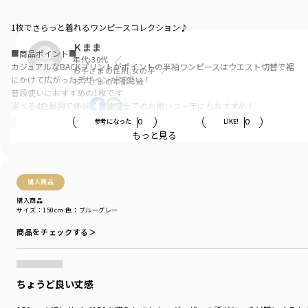
1枚でさらっと着れるワンピースコレクション♪
Ｋまま
■商品ポイント■
年代:
30代
カジュアルなBACKプリントがポイントの半袖ワンピースはウエスト切替で裾
お子さまの性別:
女の子
にかけて広がったデザインが可愛い！
お子さまの年齢:
3歳
普段使いにおすすめの1枚です
選べる4色展開で姉妹、友達同士でのお揃いコーデにもおすすめ！
あって嬉しい♪お名前ネーム付き
参考になった
0
LIKE!
0
もっと見る
■素材■
本体部分：綿100％生地(天竺)を使用
購入商品
吸水性が高く通気性が良いのが特徴
肌触りが良くお子様の肌にも安心です
購入商品
サイズ：150cm
色：ブルーグレー
■DRCbranshesとは？■
商品をチェックする＞
Daily…毎日
Relax…力を抜いて、くつろぐ
Comfortable…気持ちの良い、快適な
着心地の良い服を、手に取りやすい価格で。
ちょうど良い丈感
『毎日着て欲しい』
そんな思いを込めてブランシェスから