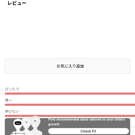
レビュー
店頭在庫を確認する
お気に入り追加
ぴったり
薄い
伸びない
Find recommended sizes tailored to your child's
普段着（通園・通学）
growth
Check Fit
★