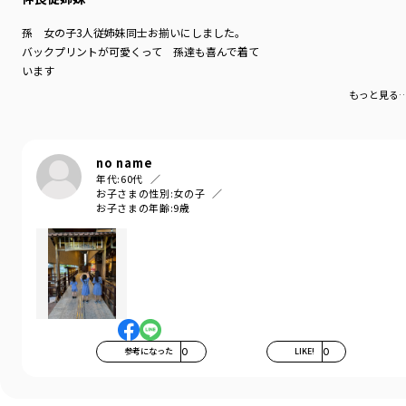
カラー
／
パープル
性別タイプ
／
GIRL
孫 女の子3人従姉妹同士お揃いにしました。
対象イベント
／
ファイナルセール
バックプリントが可愛くって 孫達も喜んで着て
商品番号
／
16-6237-030
います
もっと見る
no name
年代:
60代
お子さまの性別:
女の子
お子さまの年齢:
9歳
参考になった
0
LIKE!
0