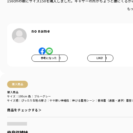
150cmの娘にサイズ150を購入しました。ギャザーの所がちょうど腰にく
デイリーウェアをご提案する新レーベルです
も
-----
透け感：なし
伸縮性：あり
no name
ポケット：右脇に1つ
＃drc＃おとこのこ＃おんなのこ＃ボーイズ＃ガールズ
＃通園コーデ＃通学コーデ＃小学生コーデ
参考になった
1
LIKE!
1
＃プチプラ＃プチプラ子供服＃子供服通販
＃お揃い＃お揃いコーデ
＃ペア＃ペアコーデ
＃リンク＃リンクコーデ＃ユニセックス
＃100cm＃110cm＃120cm＃130cm＃140cm＃150cm
購入商品
購入商品
着用イメージ/カラー：ピンク
サイズ：100cm
色：ブルーグレー
モデル：身長107.5cm 体重16.2kg
サイズ感
：ぴったり
生地の厚さ
：やや厚い
伸縮性
：伸びる
着用シーン
：普段着（通園・通学）
着替
サイズ：サイズ110
商品をチェックする＞
ブランド
／
DRC branshes
シーズン
／
2026春夏
カテゴリ
／
ワンピース
仲良従姉妹