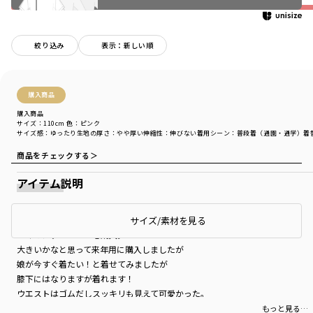
絞り込み
表示：新しい順
購入商品
購入商品
サイズ：110cm
色：ピンク
サイズ感
：ゆったり
生地の厚さ
：やや厚い
伸縮性
：伸びない
着用シーン
：普段着（通園・通学）
着
商品をチェックする＞
アイテム説明
可愛い！
サイズ/素材を見る
９４センチで１１０を購入。
大きいかなと思って来年用に購入しましたが
娘が今すぐ着たい！と着せてみましたが
膝下にはなりますが着れます！
ウエストはゴムだしスッキリも見えて可愛かった。
もっと見る…