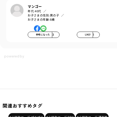
93：オフホワイト3
マンゴー
伸縮性：なし
年代:
40代
ポケット：なし
お子さまの性別:
男の子
お子さまの年齢:
8歳
＃drc＃おとこのこ＃おんなのこ＃ボーイズ＃ガールズ
＃通園コーデ＃通学コーデ＃小学生コーデ
＃プチプラ＃プチプラ子供服＃子供服通販
参考になった
3
LIKE!
1
＃お揃い＃お揃いコーデ
＃ペア＃ペアコーデ
＃リンク＃リンクコーデ＃ユニセックス
＃100cm＃110cm＃120cm＃130cm＃140cm＃150cm
着用イメージ/カラー：92:オフホワイト２
モデル：身長129.0cm 体重27kg
サイズ：サイズ130
ブランド
／
DRC branshes
シーズン
／
2026春夏
カテゴリ
／
トップス
>
半袖Tシャツ・タンクトップ
カラー
／
ブルー
性別タイプ
／
GIRL
関連おすすめタグ
BOY
対象イベント
／
ファイナルセール