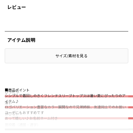
レビュー
アイテム説明
サイズ/素材を見る
■商品ポイント
ぴったり
シンプルで着回しのきくフレンチスリーブトップスは暑い夏にぴったりのア
イテム♪
薄い
ロゴバリエーション豊富なカラー展開なので兄弟姉妹、友達同士でのお揃い
コーデにもおすすめです
伸びない
あって嬉しい♪お名前ネーム付き
普段着（通園・通学）
■素材