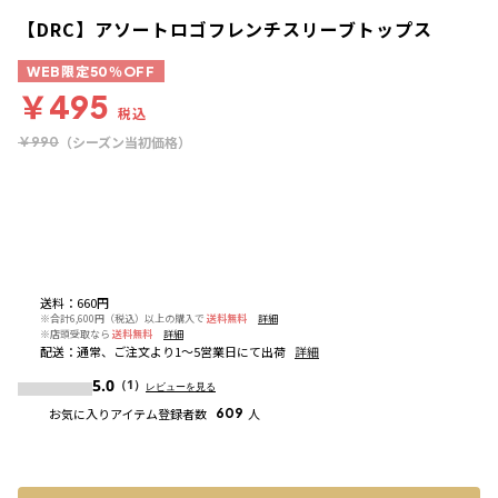
【DRC】アソートロゴフレンチスリーブトップス
WEB限定50％OFF
￥495
税込
（シーズン当初価格）
￥990
送料
：
660円
※合計6,600円（税込）以上の購入で
送料無料
詳細
※店頭受取なら
送料無料
詳細
配送
：
通常、ご注文より1～5営業日にて出荷
詳細
5.0
（1）
レビューを見る
お気に入りアイテム登録者数
609
人