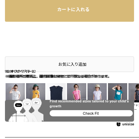
カートに入れる
店頭在庫を確認する
お気に入り追加
91:ネイビーブルー２
92:オフホワイト２
93:オフホワイト３
※撮影場所の関係上、着用画像は実物と若干異なる場合があります。
※撮影場所の関係上、着用画像は実物と若干異なる場合があります。
※撮影場所の関係上、着用画像は実物と若干異なる場合があります。
Find recommended sizes tailored to your child's
03:オフホワイ
13:カラシ
22:ネイビーブ
31:ピンク
46:ラベンダー
70:エメラルド
78:チ
growth
ト
ルー
グリーン
グレー
Check Fit