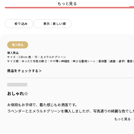
本体部分：綿100％生地(天竺)を使用
★
もっと見る
吸水性が高く通気性が良いのが特徴
肌触りが良くお子様の肌にも安心です
絞り込み
表示：新しい順
■DRCbranshesとは?
Daily…毎日
Relax…力を抜いて、くつろぐ
購入商品
Comfortable…気持ちの良い、快適な
着心地の良い服を、手に取りやすい価格で
購入商品
サイズ：130cm
色：70：エメラルドグリーン
『毎日着て欲しい』
サイズ感
：ゆったり
生地の厚さ
：やや薄い
伸縮性
：伸びる
着用シーン
：普段着（通園・通学）
着替
そんな思いを込めてブランシェスから
デイリーウェアをご提案する新レーベルです
商品をチェックする＞
-----
伸縮性：あり
透け感：03:オフホワイト/ややあり
おしゃれ☆
091：白ボーダー/ややあり
その他カラー：なし
お値段もお手頃で、着た感じもお洒落です。
ラベンダーとエメラルドグリーンを購入しましたが、写真通りの綺麗な色でし
もっと見る…
-----
透け感：03：オフホワイト
92：オフホワイト2