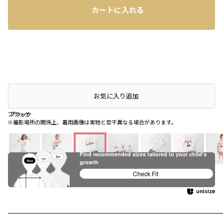
カートに入れる
店頭在庫を確認する
お気に入り追加
ブラック
ブラック
ブラック
※撮影場所の関係上、着用画像は実物と若干異なる場合があります。
Find recommended sizes tailored to your child's
growth
サックス
レッド
ブラック
Check Fit