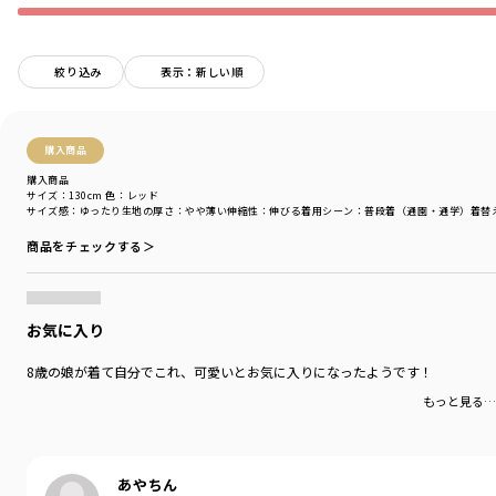
■DRCbranshesとは？■
絞り込み
表示：新しい順
Daily…毎日
Relax…力を抜いて、くつろぐ
Comfortable…気持ちの良い、快適な
購入商品
着心地の良い服を、手に取りやすい価格で。
『毎日着て欲しい』
購入商品
そんな思いを込めてブランシェスから
サイズ：130cm
色：レッド
サイズ感
：ゆったり
生地の厚さ
：やや薄い
伸縮性
：伸びる
着用シーン
：普段着（通園・通学）
着替
デイリーウェアをご提案する新レーベルです
商品をチェックする＞
-----
伸縮性：あり
透け感：03/ややあり
他カラー/なし
お気に入り
ポケット：なし
8歳の娘が着て自分でこれ、可愛いとお気に入りになったようです！
＃drc＃おとこのこ＃おんなのこ＃ボーイズ＃ガールズ
もっと見る…
＃通園コーデ＃通学コーデ＃小学生コーデ
＃プチプラ＃プチプラ子供服＃子供服通販
＃お揃い＃お揃いコーデ
＃ペア＃ペアコーデ
あやちん
＃リンク＃リンクコーデ＃ユニセックス