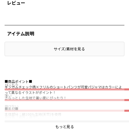
レビュー
アイテム説明
サイズ/素材を見る
■商品ポイント■
ぴったり
ギンガムチェック柄×フリルのショートパンツが可愛パジャマはカラーによ
って異なるイラストがポイント！
薄い
さらっとした生地で暑い夏にぴったり！
伸びない
■素材■
本体部分：綿100％生地(天竺)を使用
普段着（通園・通学）
吸水性が高く通気性が良いのが特徴
肌触りが良くお子様の肌にも安心です
もっと見る
★