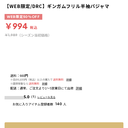
【WEB限定/DRC】ギンガムフリル半袖パジャマ
WEB限定50％OFF
￥994
税込
（シーズン当初価格）
￥1,989
送料
：
660円
※合計6,600円（税込）以上の購入で
送料無料
詳細
※店頭受取なら
送料無料
詳細
配送
：
通常、ご注文より1～5営業日にて出荷
詳細
5.0
（1）
レビューを見る
お気に入りアイテム登録者数
140
人