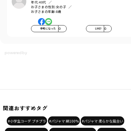
年代:
40代
＃100cm＃110cm＃120cm＃130cm＃140cm
お子さまの性別:
女の子
お子さまの年齢:
8歳
着用イメージ/カラー：レッド
モデル：身長107.5cm 体重16.2kg
サイズ：サイズ110
参考になった
0
LIKE!
0
ブランド
／
DRC branshes
シーズン
／
2026春夏
カテゴリ
／
パジャマ・ルームウェア
カラー
／
ブラック
性別タイプ
／
GIRL
対象イベント
／
ファイナルセール
商品番号
／
16-6286-101
関連おすすめタグ
#小学生コーデ プチプラ
#パジャマ 綿100%
#パジャマ 柔らかな風合い