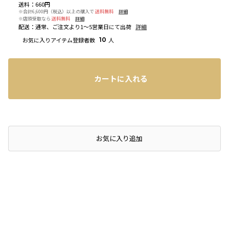
送料
：
660円
※合計6,600円（税込）以上の購入で
送料無料
詳細
※店頭受取なら
送料無料
詳細
配送
：
通常、ご注文より1～5営業日にて出荷
詳細
お気に入りアイテム登録者数
10
人
カートに入れる
店頭在庫を確認する
お気に入り追加