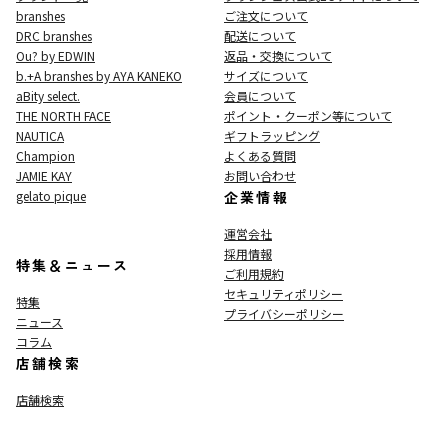
branshes
ご注文について
DRC branshes
配送について
Ou? by EDWIN
返品・交換について
b.+A branshes by AYA KANEKO
サイズについて
aBity select.
会員について
THE NORTH FACE
ポイント・クーポン等について
NAUTICA
ギフトラッピング
Champion
よくある質問
JAMIE KAY
お問い合わせ
gelato pique
企業情報
運営会社
採用情報
特集＆ニュース
ご利用規約
セキュリティポリシー
特集
プライバシーポリシー
ニュース
コラム
店舗検索
店舗検索