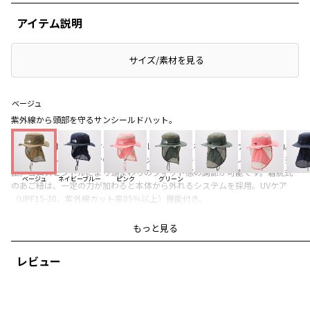
アイテム説明
サイズ/素材を見る
ベージュ
紫外線から頭部を守るサンシールドハット。
フックで簡単に取り外せるサンシールドは、首まわりの日焼け対策に有効。
頭部とサンシールド部分の一部にメッシュパネルを使い、ムレを効率的に排
出。ゴムスピンドルにより頭まわりのフィット感の調節が可能です。着脱式
ベージュ
ネイビーブルー
ピンク
グリーン
のあご紐は、一定の力が加わると本体から外れるシステムを採用。UVケア
（UPF15-30、紫外線カット率85％以上）機能付き。
夏のキャンプや林間学校などのアウトドアシーンで活躍します。
もっと見る
【カラー表記】
レビュー
コーラルクラッシュ⇒ピンク
クラシックカーキ⇒カーキ
ダッググリーン⇒グリーン
アーバンネイビー⇒ネイビーブルー