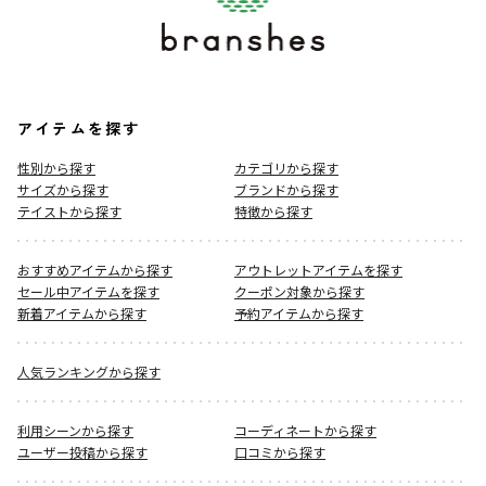
#spring #springcollection #newcollection
＃90cm＃100cm＃110cm＃120cm#130cm
着用イメージ/カラー：イエロー
モデル：身長103.0cm 体重15.5kg
サイズ：サイズ110
アイテムを探す
性別から探す
カテゴリから探す
ブランド
／
aBity select
シーズン
／
2026春夏
サイズから探す
ブランドから探す
カテゴリ
／
トップス
>
半袖Tシャツ・タンクトップ
テイストから探す
特徴から探す
カラー
／
ブラウン
性別タイプ
／
GIRL
おすすめアイテムから探す
アウトレットアイテムを探す
BOY
セール中アイテムを探す
クーポン対象から探す
商品番号
／
18-6206-508
新着アイテムから探す
予約アイテムから探す
人気ランキングから探す
利用シーンから探す
コーディネートから探す
ユーザー投稿から探す
口コミから探す