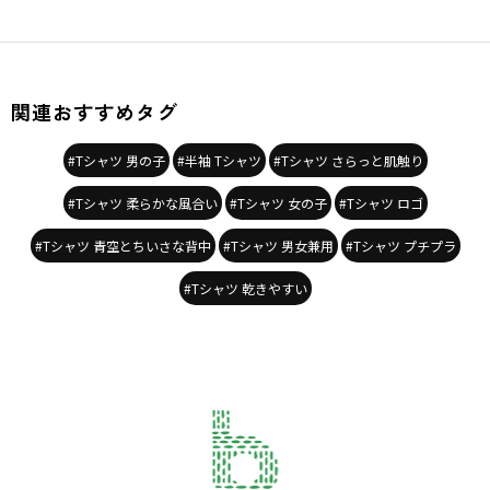
性別やアイテム、デザインの垣根なく楽しめる
新しい発想の商品を提案します
-----
透け感：アイボリー/ややあり
関連おすすめタグ
ライトピンク/ややあり
サックス/ややあり
伸縮性：あり
#Tシャツ 男の子
#半袖 Tシャツ
#Tシャツ さらっと肌触り
#Tシャツ 柔らかな風合い
#Tシャツ 女の子
#Tシャツ ロゴ
＃abityselect#アビティセレクト＃アビティ
#韓国子供服 #韓国子ども服
#Tシャツ 青空とちいさな背中
#Tシャツ 男女兼用
#Tシャツ プチプラ
#子供服 #子ども服 #キッズコーデ
＃おとこのこ＃おとこのこコーデ
#Tシャツ 乾きやすい
＃おんなのこ＃おんなのこコーデ
＃ユニセックス＃ジェンダーレス
＃ナチュラル＃ストリート
#子供服 #こどもふく #子供服ブランド
#男の子服 #男の子ママ #男の子コーデ
#女の子服 #女の子ママ #女の子コーデ
#キッズコーデ
#プチプラファッション #プチプラ子供服
#キッズ春コーデ #春コーデ
#春コレクション #春服 #キッズ春服