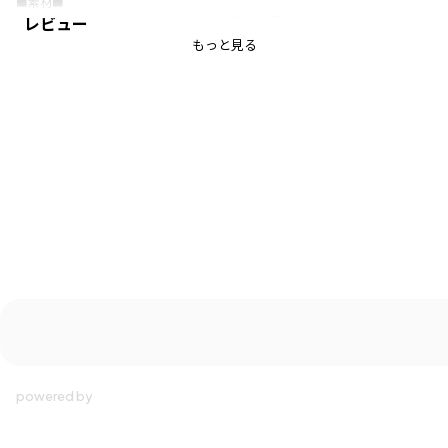
■素材■
レビュー
ポリエステルの速乾性・耐久性と綿の吸湿性・通気性を兼ね備え
ヨレにくくお手入れが簡単な天竺生地
もっと見る
柔らかな風合いも特徴です
■ブランドコンセプト■
aBity select.（アビティセレクト）は
自分が好きなスタイルを
ジェンダーレスに表現できるブランドです
テーマは ナチュラル×ストリート
ナチュラルとは
やさしいカラー・風合いを意味するだけでなく
ありのままで、自分らしく、自然体の日常を楽しむスタイル
ストリートとは
時代を反映しながら変化し続ける
自由な発想を楽しむファッションスタイル
子育て世代の中で自然にうまれたリアルトレンドと
韓国子供服に着想を得て
SNSに流れるお悩みやニーズに寄り添いながら