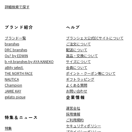
詳細検索で探す
ブランド紹介
ヘルプ
ブランド一覧
ブランシェス公式ECサイト
について
branshes
ご注文について
DRC branshes
配送について
Ou? by EDWIN
返品・交換について
b.+A branshes by AYA KANEKO
サイズについて
aBity select.
会員について
THE NORTH FACE
ポイント・クーポン等について
NAUTICA
ギフトラッピング
Champion
よくある質問
JAMIE KAY
お問い合わせ
gelato pique
企業情報
運営会社
採用情報
特集＆ニュース
ご利用規約
セキュリティポリシー
特集
プライバシーポリシー