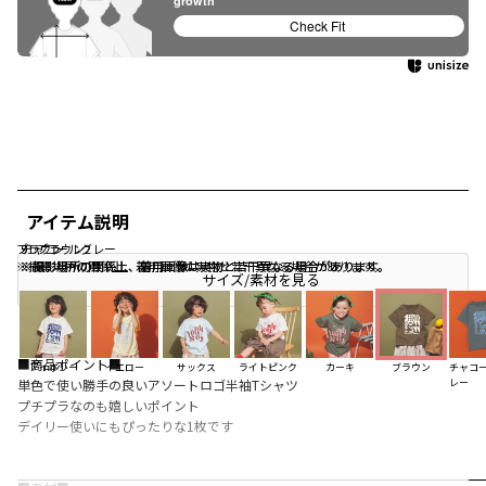
growth
Check Fit
アイテム説明
ブラウン
チャコールグレー
91:ブラウン2
※撮影場所の関係上、着用画像は実物と若干異なる場合があります。
※撮影場所の関係上、着用画像は実物と若干異なる場合があります。
※撮影場所の関係上、着用画像は実物と若干異なる場合があります。
サイズ/素材を見る
■商品ポイント■
アイボリー
イエロー
サックス
ライトピンク
カーキ
ブラウン
チャコ
単色で使い勝手の良いアソートロゴ半袖Tシャツ
レー
プチプラなのも嬉しいポイント
デイリー使いにもぴったりな1枚です