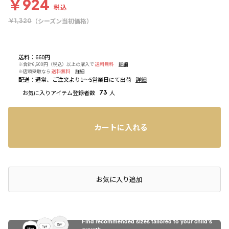
￥924
税込
（シーズン当初価格）
￥1,320
送料
：
660円
※合計6,600円（税込）以上の購入で
送料無料
詳細
※店頭受取なら
送料無料
詳細
配送
：
通常、ご注文より1～5営業日にて出荷
詳細
お気に入りアイテム登録者数
73
人
カートに入れる
店頭在庫を確認する
お気に入り追加
Find recommended sizes tailored to your child's