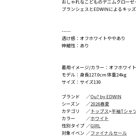
おしゃれなこどものデニムクローゼ
ブランシェスとEDWINによるキッ
-----
透け感：オフホワイトややあり
伸縮性：あり
着用イメージ/カラー：オフホワイ
モデル：身長127.0cm 体重24kg
サイズ：サイズ130
ブランド
／
Ou? by EDWIN
シーズン
／
2026春夏
カテゴリ
／
トップス
>
半袖Tシャ
カラー
／
ホワイト
性別タイプ
／
GIRL
対象イベン
／
ファイナルセール