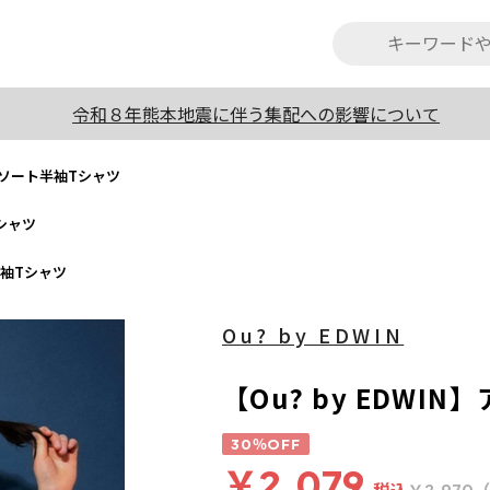
令和８年熊本地震に伴う集配への影響について
】アソート半袖Tシャツ
Tシャツ
ト半袖Tシャツ
Ou? by EDWIN
【Ou? by EDWI
30％OFF
￥2,079
税込
（
￥2,970