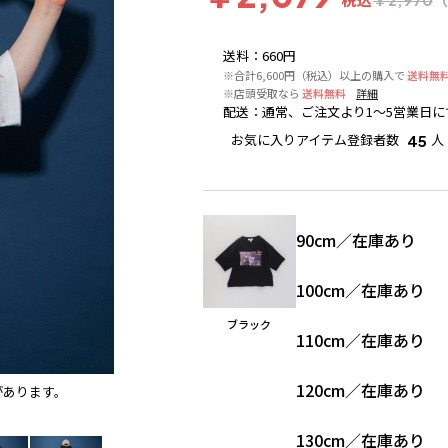
送料
：
660円
※合計6,600円（税込）以上の購入で
送料無
※店頭受取なら
送料無料
詳細
配送
：
通常、ご注文より1～5営業日に
お気に入りアイテム登録者数
人
45
90cm
／
在庫あり
100cm
／
在庫あり
ブラック
110cm
／
在庫あり
120cm
／
在庫あり
があります。
ブラック
※撮影場所の関係上、着用画像は実物と若干異
130cm
／
在庫あり