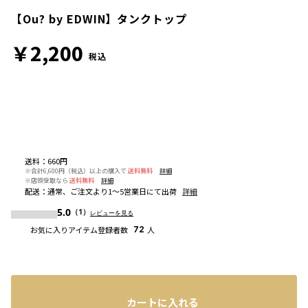
【Ou? by EDWIN】タンクトップ
￥2,200
税込
送料
：
660円
※合計6,600円（税込）以上の購入で
送料無料
詳細
※店頭受取なら
送料無料
詳細
配送
：
通常、ご注文より1～5営業日にて出荷
詳細
5.0
（1）
レビューを見る
お気に入りアイテム登録者数
72
人
カートに入れる