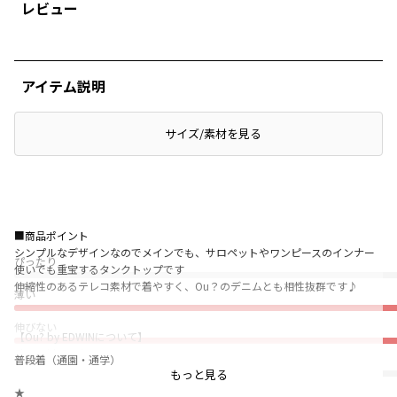
レビュー
アイテム説明
サイズ/素材を見る
■商品ポイント
シンプルなデザインなのでメインでも、サロペットやワンピースのインナー
ぴったり
使いでも重宝するタンクトップです
伸縮性のあるテレコ素材で着やすく、Ou？のデニムとも相性抜群です♪
薄い
伸びない
【Ou? by EDWINについて】
Sing with Denim.
普段着（通園・通学）
0.5秒ですきになるキッズデニム
もっと見る
★