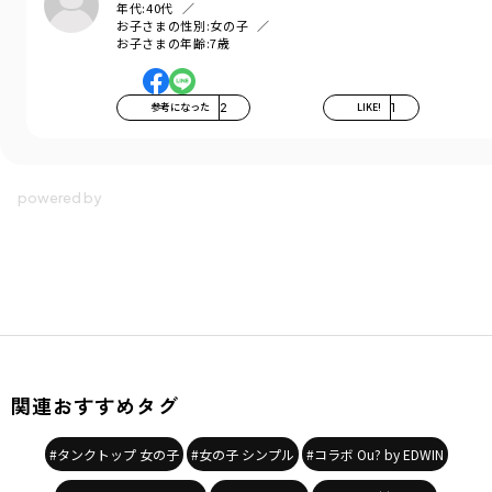
年代:
40代
お子さまの性別:
女の子
お子さまの年齢:
7歳
参考になった
2
LIKE!
1
関連おすすめタグ
#タンクトップ 女の子
#女の子 シンプル
#コラボ Ou? by EDWIN