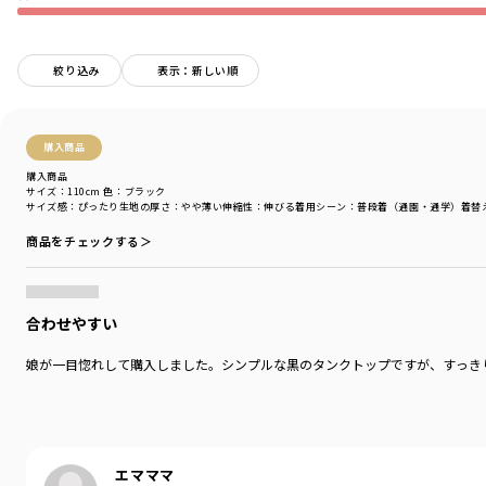
毎日つきあいたい、ともだちのようなデニムも。
とっておきの日に着たい、ひねりのきいたワンピースも。
鳥のように自由に、花唄を口ずさむように服と遊ぶ、
おしゃれなこどものデニムクローゼット。
絞り込み
表示：新しい順
ブランシェスとEDWINによるキッズブランドです。
購入商品
-----
透け感：オフホワイトとボーダーややあり
購入商品
伸縮性：あり
サイズ：110cm
色：ブラック
サイズ感
：ぴったり
生地の厚さ
：やや薄い
伸縮性
：伸びる
着用シーン
：普段着（通園・通学）
着替
商品をチェックする＞
着用イメージ/カラー：ブラック
モデル：身長127.0cm 体重24kg
サイズ：サイズ130
合わせやすい
ブランド
／
Ou? by EDWIN
シーズン
／
2026春夏
娘が一目惚れして購入しました。シンプルな黒のタンクトップですが、すっき
カテゴリ
／
トップス
>
半袖Tシャツ・タンクトップ
カラー
／
ホワイト
性別タイプ
／
GIRL
商品番号
／
17-6207-030
エマママ