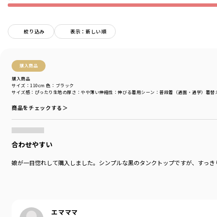
毎日つきあいたい、ともだちのようなデニムも。
とっておきの日に着たい、ひねりのきいたワンピースも。
鳥のように自由に、花唄を口ずさむように服と遊ぶ、
おしゃれなこどものデニムクローゼット。
絞り込み
表示：新しい順
ブランシェスとEDWINによるキッズブランドです。
購入商品
-----
透け感：オフホワイトとボーダーややあり
購入商品
伸縮性：あり
サイズ：110cm
色：ブラック
サイズ感
：ぴったり
生地の厚さ
：やや薄い
伸縮性
：伸びる
着用シーン
：普段着（通園・通学）
着替
商品をチェックする＞
着用イメージ/カラー：ブラック
モデル：身長127.0cm 体重24kg
サイズ：サイズ130
合わせやすい
ブランド
／
Ou? by EDWIN
シーズン
／
2026春夏
娘が一目惚れして購入しました。シンプルな黒のタンクトップですが、すっき
カテゴリ
／
トップス
>
半袖Tシャツ・タンクトップ
カラー
／
イエロー
性別タイプ
／
GIRL
商品番号
／
17-6207-030
エマママ