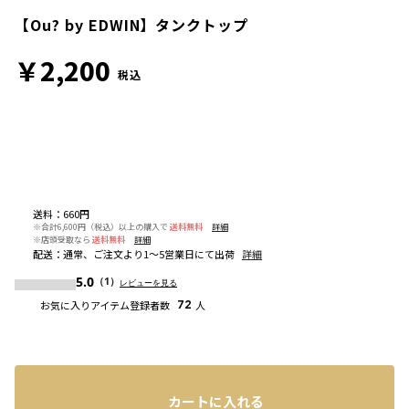
【Ou? by EDWIN】タンクトップ
￥2,200
税込
送料
：
660円
※合計6,600円（税込）以上の購入で
送料無料
詳細
※店頭受取なら
送料無料
詳細
配送
：
通常、ご注文より1～5営業日にて出荷
詳細
5.0
（1）
レビューを見る
お気に入りアイテム登録者数
72
人
カートに入れる