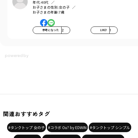
年代:
40代
お子さまの性別:
女の子
お子さまの年齢:
7歳
参考になった
2
LIKE!
1
関連おすすめタグ
#タンクトップ 女の子
#コラボ Ou? by EDWIN
#タンクトップ シンプル