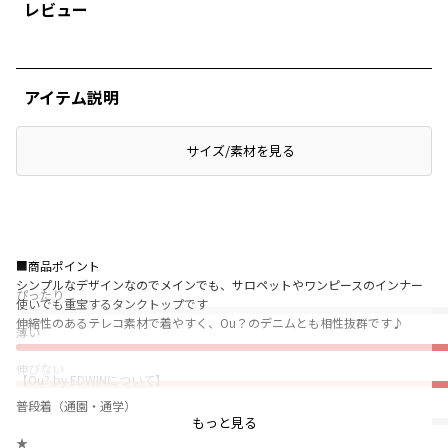
レビュー
アイテム説明
サイズ/素材を見る
■商品ポイント
シンプルなデザインなのでメインでも、サロペットやワンピースのインナー
ぴったり
使いでも重宝するタンクトップです
伸縮性のあるテレコ素材で着やすく、Ou？のデニムとも相性抜群です♪
薄い
伸びない
【Ou? by EDWINについて】
Sing with Denim.
普段着（通園・通学）
0.5秒ですきになるキッズデニム
もっと見る
★