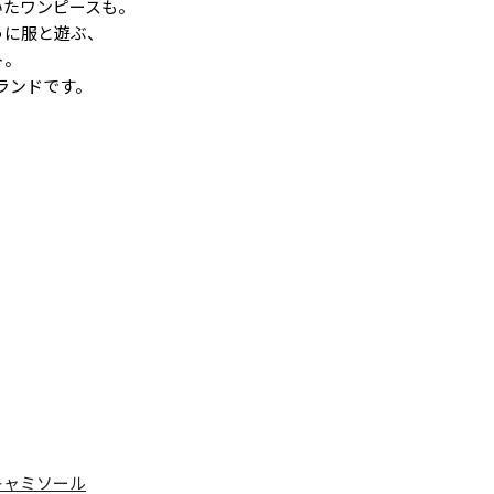
いたワンピースも。
うに服と遊ぶ、
ト。
ランドです。
キャミソール