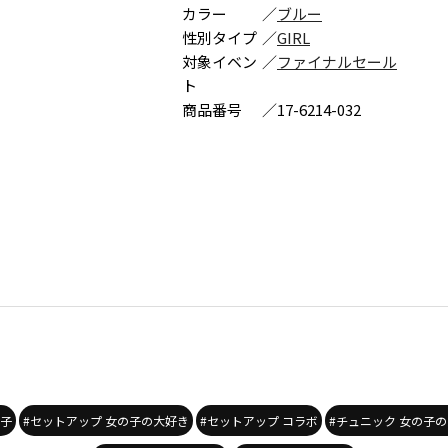
カラー
／
ブルー
性別タイプ
／
GIRL
対象イベン
／
ファイナルセール
ト
商品番号
／
17-6214-032
の子
#セットアップ 女の子の大好き
#セットアップ コラボ
#チュニック 女の子