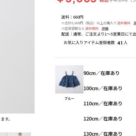
送料
：
660円
※合計6,600円（税込）以上の購入で
送料無料
※店頭受取なら
送料無料
詳細
配送
：
通常、ご注文より1～5営業日にて
お気に入りアイテム登録者数
人
41
90cm
／
在庫あり
100cm
／
在庫あり
ブルー
110cm
／
在庫あり
120cm
／
在庫あり
ります。
ブルー
※撮影場所の関係上、着用画像は実物と若干異な
130cm
／
在庫あり