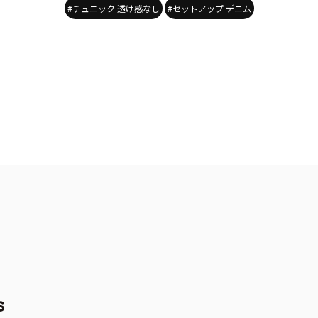
#チュニック 透け感なし
#セットアップ デニム