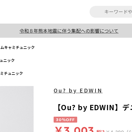
令和８年熊本地震に伴う集配への影響について
】デニムキャミチュニック
チュニック
キャミチュニック
Ou? by EDWIN
【Ou? by EDWI
30％OFF
￥3,003
税込
（
￥4,290