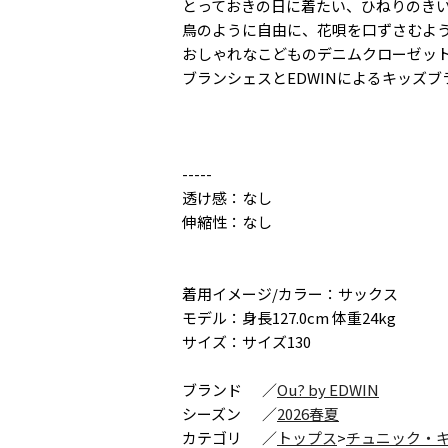
とっておきの日に着たい、ひねりのき
鳥のように自由に、花唄を口ずさむよ
おしゃれなこどものデニムクローゼッ
ブランシェスとEDWINによるキッズブ
-----
透け感：なし
伸縮性：なし
着用イメージ/カラー：サックス
モデル：身長127.0cm 体重24kg
サイズ：サイズ130
ブランド
／
Ou? by EDWIN
シーズン
／
2026春夏
カテゴリ
／
トップス
>
チュニック・