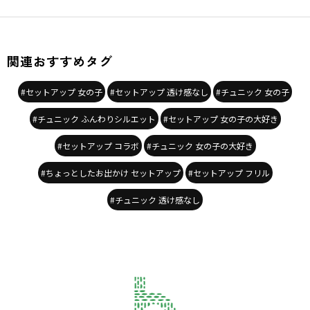
ブランド
／
Ou? by EDWIN
シーズン
／
2026春夏
カテゴリ
／
トップス
>
チュニック・キャミソール
カラー
／
ブルー
関連おすすめタグ
性別タイプ
／
GIRL
対象イベント
／
ファイナルセール
商品番号
／
17-6214-032
#セットアップ 女の子
#セットアップ 透け感なし
#チュニック 女の子
#チュニック ふんわりシルエット
#セットアップ 女の子の大好き
#セットアップ コラボ
#チュニック 女の子の大好き
#ちょっとしたお出かけ セットアップ
#セットアップ フリル
#チュニック 透け感なし