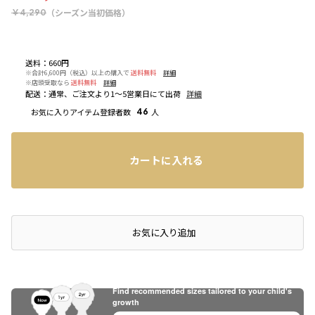
（シーズン当初価格）
￥4,290
送料
：
660円
※合計6,600円（税込）以上の購入で
送料無料
詳細
※店頭受取なら
送料無料
詳細
配送
：
通常、ご注文より1～5営業日にて出荷
詳細
お気に入りアイテム登録者数
46
人
カートに入れる
店頭在庫を確認する
お気に入り追加
Find recommended sizes tailored to your child's
growth