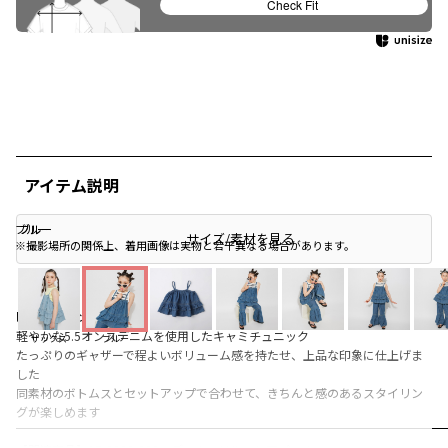
Check Fit
アイテム説明
ブルー
ブルー
ブルー
サイズ/素材を見る
※撮影場所の関係上、着用画像は実物と若干異なる場合があります。
■商品ポイント
軽やかな5.5オンスデニムを使用したキャミチュニック
サックス
ブルー
たっぷりのギャザーで程よいボリューム感を持たせ、上品な印象に仕上げま
した
同素材のボトムスとセットアップで合わせて、きちんと感のあるスタイリン
グが楽しめます