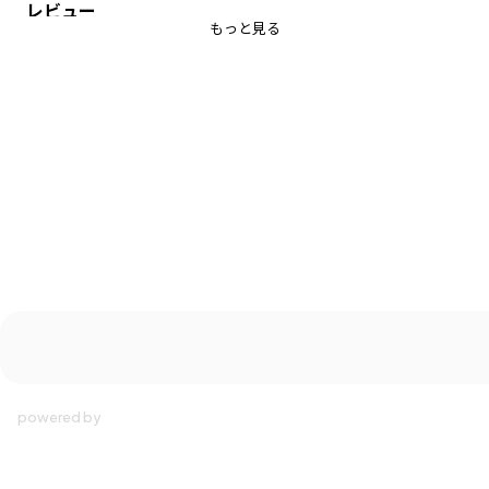
【関連商品】17-6232-023 デニムフリルフレアパンツ
レビュー
もっと見る
【Ou? by EDWINについて】
Sing with Denim.
0.5秒ですきになるキッズデニム
毎日つきあいたい、ともだちのようなデニムも。
とっておきの日に着たい、ひねりのきいたワンピースも。
鳥のように自由に、花唄を口ずさむように服と遊ぶ、
おしゃれなこどものデニムクローゼット。
ブランシェスとEDWINによるキッズブランドです。
-----
透け感：なし
伸縮性：なし
着用イメージ/カラー：サックス
モデル：身長127.0cm 体重24kg
サイズ：サイズ130