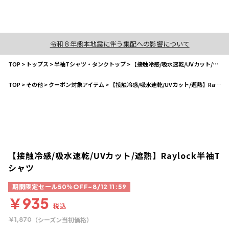
令和８年熊本地震に伴う集配への影響について
TOP
>
トップス
>
半袖Tシャツ・タンクトップ
>
【接触冷感/吸水速乾/UVカット/遮熱】Raylock半袖Tシャツ
TOP
>
その他
>
クーポン対象アイテム
>
【接触冷感/吸水速乾/UVカット/遮熱】Raylock半袖Tシャツ
【接触冷感/吸水速乾/UVカット/遮熱】Raylock半袖T
シャツ
期間限定セール50％OFF~8/12 11:59
￥935
税込
（シーズン当初価格）
￥1,870