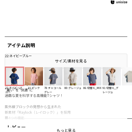
アイテム説明
22:ネイビーブルー
サイズ/素材を見る
■商品ポイント
22:ネイビーブ
31:ピンク
78:チャコール
80:グレージュ
86:切替え_MIX
91:切替え_グ
”暑い”を”快適”に
ルー
グレー
レージュ
過酷な夏を科学する高機能Tシャツ！
紫外線ブロックの発想から生まれた
新素材「Raylock（レイロック）」を採用
■4つの機能
1.接触冷感： 着た瞬間にひんやり心地よい
レビュー
2.遮熱効果： 太陽の熱を遮り、衣服内の温度上昇を抑える
もっと見る