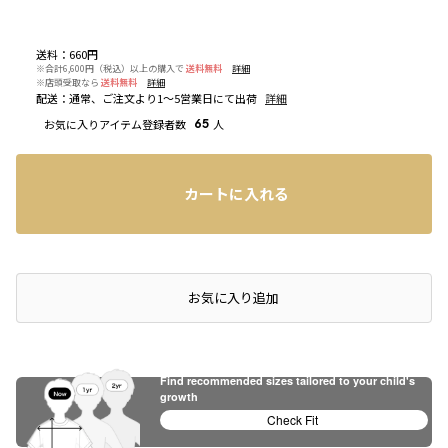
送料
：
660円
※合計6,600円（税込）以上の購入で
送料無料
詳細
※店頭受取なら
送料無料
詳細
配送
：
通常、ご注文より1～5営業日にて出荷
詳細
お気に入りアイテム登録者数
65
人
カートに入れる
店頭在庫を確認する
お気に入り追加
Find recommended sizes tailored to your child's
growth
Check Fit