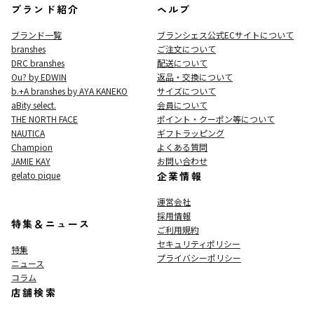
ブランド紹介
ヘルプ
ブランド一覧
ブランシェス公式ECサイト
について
branshes
ご注文について
DRC branshes
配送について
Ou? by EDWIN
返品・交換について
b.+A branshes by AYA KANEKO
サイズについて
aBity select.
会員について
THE NORTH FACE
ポイント・クーポン等について
NAUTICA
ギフトラッピング
Champion
よくある質問
JAMIE KAY
お問い合わせ
gelato pique
企業情報
運営会社
採用情報
特集＆ニュース
ご利用規約
セキュリティポリシー
特集
プライバシーポリシー
ニュース
コラム
店舗検索