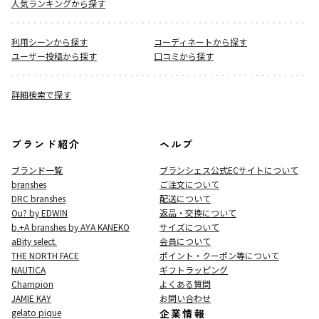
人気ランキングから探す
利用シーンから探す
コーディネートから探す
ユーザー投稿から探す
口コミから探す
詳細検索で探す
ブランド紹介
ヘルプ
ブランド一覧
ブランシェス公式ECサイト
について
branshes
ご注文について
DRC branshes
配送について
Ou? by EDWIN
返品・交換について
b.+A branshes by AYA KANEKO
サイズについて
aBity select.
会員について
THE NORTH FACE
ポイント・クーポン等について
NAUTICA
ギフトラッピング
Champion
よくある質問
JAMIE KAY
お問い合わせ
gelato pique
企業情報