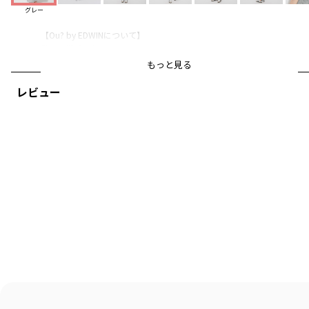
グレー
【Ou? by EDWINについて】
Sing with Denim.
0.5秒ですきになるキッズデニム
もっと見る
毎日つきあいたい、ともだちのようなデニムも。
レビュー
とっておきの日に着たい、ひねりのきいたワンピースも。
鳥のように自由に、花唄を口ずさむように服と遊ぶ、
おしゃれなこどものデニムクローゼット。
ブランシェスとEDWINによるキッズブランドです。
-----
透け感：なし
伸縮性：なし
着用イメージ/カラー：グレー
モデル：身長127.0cm 体重24kg
サイズ：サイズ130
ブランド
／
Ou? by EDWIN