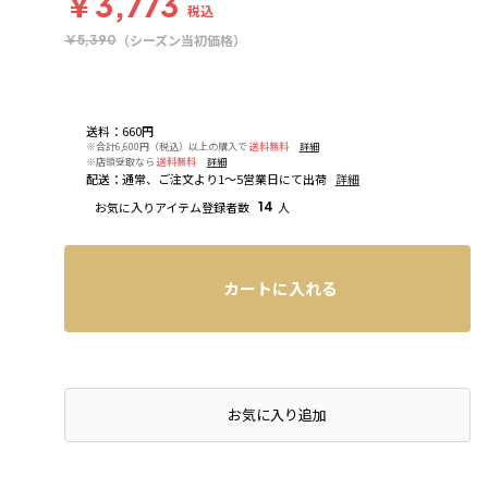
￥3,773
税込
（シーズン当初価格）
￥5,390
送料
：
660円
※合計6,600円（税込）以上の購入で
送料無料
詳細
※店頭受取なら
送料無料
詳細
配送
：
通常、ご注文より1～5営業日にて出荷
詳細
お気に入りアイテム登録者数
14
人
カートに入れる
店頭在庫を確認する
お気に入り追加