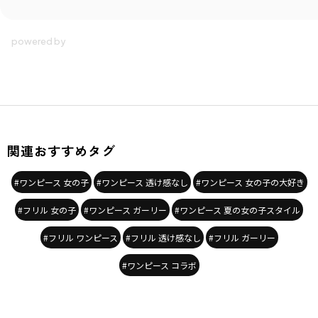
シーズン
／
2026春夏
カテゴリ
／
ワンピース
カラー
／
グレー
性別タイプ
／
GIRL
対象イベント
／
ファイナルセール
商品番号
／
17-6237-033
関連おすすめタグ
#ワンピース 女の子
#ワンピース 透け感なし
#ワンピース 女の子の大好き
#フリル 女の子
#ワンピース ガーリー
#ワンピース 夏の女の子スタイル
#フリル ワンピース
#フリル 透け感なし
#フリル ガーリー
#ワンピース コラボ