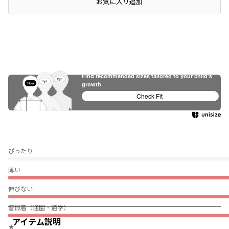
店頭在庫を確認する
お気に入り追加
レビュー
Find recommended sizes tailored to your child's
growth
Check Fit
ぴったり
薄い
伸びない
普段着（通園・通学）
アイテム説明
★