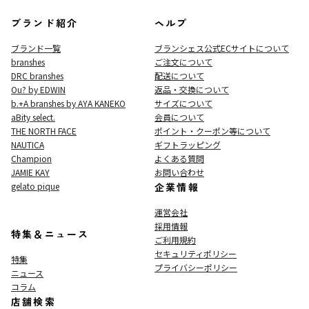
ブランド紹介
ヘルプ
ブランド一覧
ブランシェス公式ECサイト
について
branshes
ご注文について
DRC branshes
配送について
Ou? by EDWIN
返品・交換について
b.+A branshes by AYA KANEKO
サイズについて
aBity select.
会員について
THE NORTH FACE
ポイント・クーポン等について
NAUTICA
ギフトラッピング
Champion
よくある質問
JAMIE KAY
お問い合わせ
gelato pique
企業情報
運営会社
採用情報
特集＆ニュース
ご利用規約
セキュリティポリシー
特集
プライバシーポリシー
ニュース
コラム
店舗検索