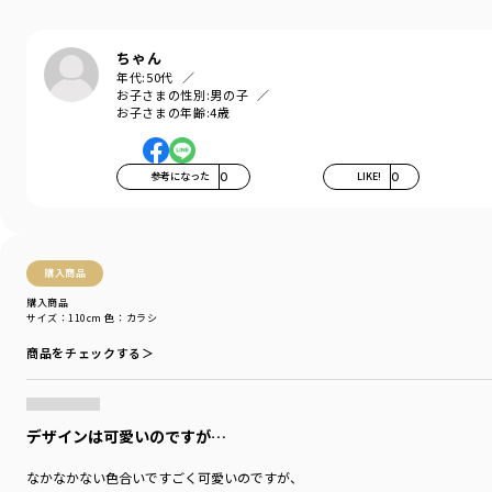
テーマは ナチュラル×ストリート
ちゃん
年代:
50代
ナチュラルとは
お子さまの性別:
男の子
やさしいカラー・風合いを意味するだけでなく
お子さまの年齢:
4歳
ありのままで、自分らしく、自然体の日常を楽しむスタイル
ストリートとは
参考になった
0
LIKE!
0
時代を反映しながら変化し続ける
自由な発想を楽しむファッションスタイル
子育て世代の中で自然にうまれたリアルトレンドと
韓国子供服に着想を得て
購入商品
SNSに流れるお悩みやニーズに寄り添いながら
購入商品
性別やアイテム、デザインの垣根なく楽しめる
サイズ：110cm
色：カラシ
新しい発想の商品を提案します
商品をチェックする＞
-----
透け感：ややあり
デザインは可愛いのですが…
伸縮性：あり
なかなかない色合いですごく可愛いのですが、
＃abityselect#アビティセレクト＃アビティ