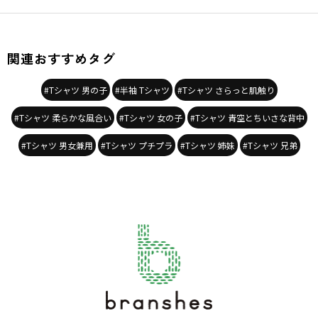
カラー
／
ホワイト
性別タイプ
／
GIRL
BOY
対象イベント
／
ファイナルセール
商品番号
／
18-6206-519
関連おすすめタグ
#Tシャツ 男の子
#半袖 Tシャツ
#Tシャツ さらっと肌触り
#Tシャツ 柔らかな風合い
#Tシャツ 女の子
#Tシャツ 青空とちいさな背中
#Tシャツ 男女兼用
#Tシャツ プチプラ
#Tシャツ 姉妹
#Tシャツ 兄弟