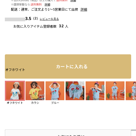
※合計6,600円（税込）以上の購入で
送料無料
詳細
※店頭受取なら
送料無料
詳細
配送
：
通常、ご注文より1～5営業日にて出荷
詳細
3.5
（2）
レビューを見る
お気に入りアイテム登録者数
32
人
カートに入れる
オフホワイト
オフホワイト
カラシ
ブルー