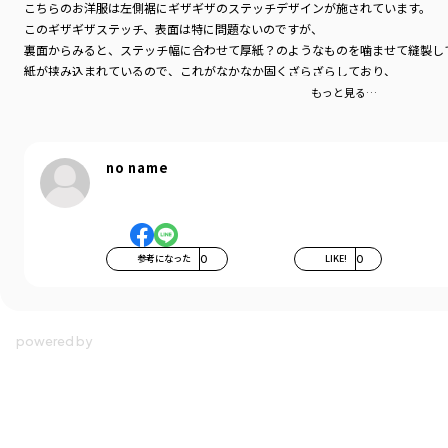
#韓国子供服 #韓国子ども服
こちらのお洋服は左側裾にギザギザのステッチデザインが施されています。
#子供服 #子ども服 #キッズコーデ
このギザギザステッチ、表面は特に問題ないのですが、
＃おとこのこ＃おとこのこコーデ
裏面からみると、ステッチ幅に合わせて厚紙？のようなものを噛ませて縫製し
＃おんなのこ＃おんなのこコーデ
紙が挟み込まれているので、これがなかなか固くざらざらしており、
＃ユニセックス＃ジェンダーレス
肌に直接擦れると痛いです。
もっと見る…
＃ナチュラル＃ストリート
さらに、洗濯するたびに縫い込んである厚紙？がポロポロ少しずつ落ちてきま
#子供服 #こどもふく #子供服ブランド
もしかして製品不良かなと思ったほどでしたが、兄弟で複数枚購入しておりど
#男の子服 #男の子ママ #男の子コーデ
#女の子服 #女の子ママ #女の子コーデ
no name
全体デザインはすごく可愛くて気に入っているのに…
#キッズコーデ
このステッチはいらないのでは…と思ってしまいました。
#プチプラファッション #プチプラ子供服
#キッズ夏コーデ #夏コーデ
#夏コレクション #夏服 #キッズ夏服
#summer #summercollection #newcollection
参考になった
0
LIKE!
0
＃90cm＃100cm＃110cm＃120cm#130cm
着用イメージ/カラー：オフホワイト
モデル：身長103.0cm 体重15.5kg
サイズ：サイズ110
ブランド
／
aBity select
シーズン
／
2026春夏
カテゴリ
／
トップス
>
半袖Tシャツ・タンクトップ