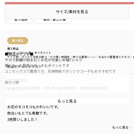
サイズ/素材を見る
絞り込み
表示：新しい順
購入商品
購入商品
サイズ：120cm
色：オフホワイト
■商品ポイント■
サイズ感
：ぴったり
生地の厚さ
：やや薄い
伸縮性
：伸びる
着用シーン
：お出かけ着
着替えやすさ
：
サガラ刺繍が目を引くお花が可愛い半袖Tシャツ
裾に入った配色ステッチもポイントです
商品をチェックする＞
ユニセックスで着用でき、兄弟姉妹でのリンクコーデもおすすめです
■素材■
ポリエステルの速乾性・耐久性と綿の吸湿性・通気性を兼ね備え
かわいい！
ヨレにくくお手入れが簡単な天竺生地
柔らかな風合いも特徴です
男の子も女の子も着られるデザインで
もっと見る
お花のモコモコもかわいいです。
■ブランドコンセプト■
色合いもとても素敵です。
3色買いしました！
aBity select.（アビティセレクト）は
もっと見る…
自分が好きなスタイルを
ジェンダーレスに表現できるブランドです