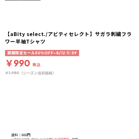
【aBity select./アビティセレクト】サガラ刺繍フラ
ワー半袖Tシャツ
期間限定セール50％OFF~8/12 11:59
￥990
税込
（シーズン当初価格）
￥1,980
送料
：
660円