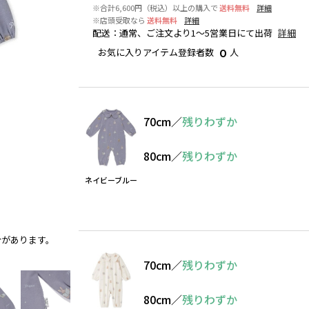
※合計6,600円（税込）以上の購入で
送料無料
詳細
※店頭受取なら
送料無料
詳細
配送
：
通常、ご注文より1～5営業日にて出荷
詳細
お気に入りアイテム登録者数
人
0
70cm
／
残りわずか
80cm
／
残りわずか
ネイビーブルー
合があります。
ネイビーブルー
70cm
／
残りわずか
80cm
／
残りわずか