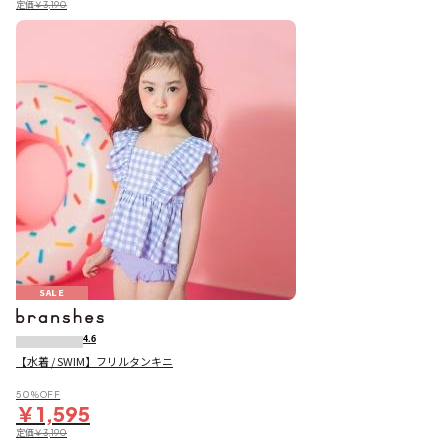
定価
￥3,190
SALE
4.6
【水着 / SWIM】フリルタンキニ
50％OFF
￥1,595
定価
￥3,190