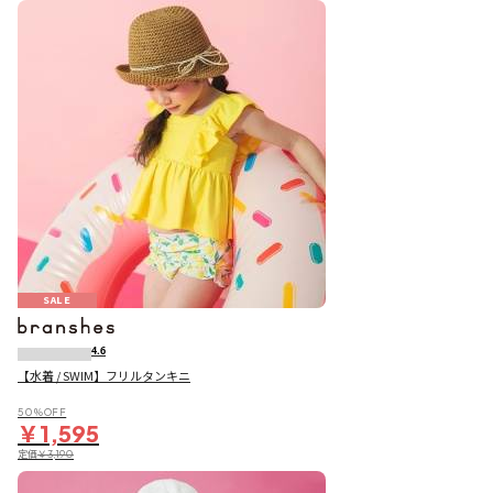
SALE
4.6
【水着 / SWIM】フリルタンキニ
50％OFF
￥1,595
定価
￥3,190