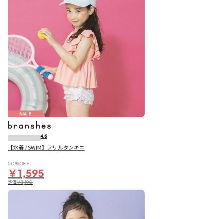
SALE
4.6
【水着 / SWIM】フリルタンキニ
50％OFF
￥1,595
定価
￥3,190