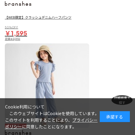
【WEB限定】クラッシュデニムハーフパンツ
50％OFF
￥1,595
定価
￥3,190
詳細検索で
探す
Cookie利用について
このウェブサイトはCookieを使用しています。
承諾する
このサイトを利用することにより、
プライバシー
SALE
ポリシー
に同意したことになります。