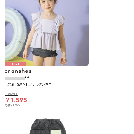
SALE
4.6
【水着 / SWIM】フリルタンキニ
50％OFF
￥1,595
定価
￥3,190