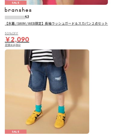
SALE
4.5
【水着 / SWIM / WEB限定】長袖ラッシュガード＆スカパン２点セット
50％OFF
￥2,090
定価
￥4,180
SALE