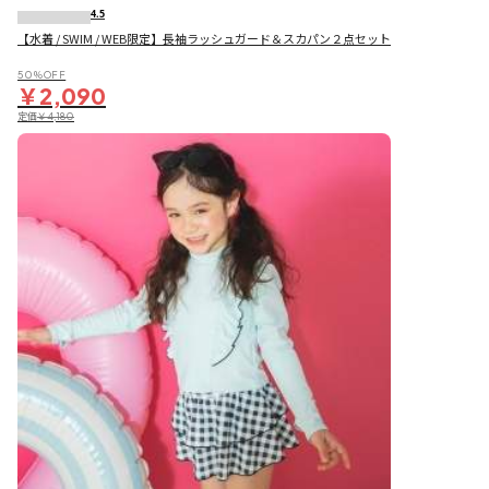
4.5
【水着 / SWIM / WEB限定】長袖ラッシュガード＆スカパン２点セット
50％OFF
￥2,090
定価
￥4,180