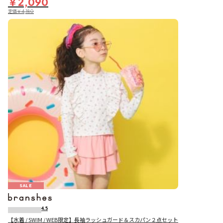
￥2,090
定価
￥4,180
SALE
4.5
【水着 / SWIM / WEB限定】長袖ラッシュガード＆スカパン２点セット