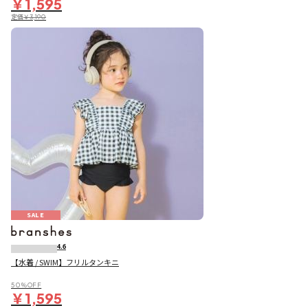
￥1,595
定価
￥3,190
SALE
4.6
【水着 / SWIM】フリルタンキニ
50％OFF
￥1,595