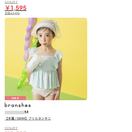
50％OFF
￥1,595
定価
￥3,190
SALE
4.6
【水着 / SWIM】フリルタンキニ
50％OFF