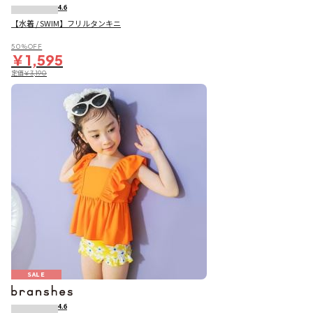
4.6
【水着 / SWIM】フリルタンキニ
50％OFF
￥1,595
定価
￥3,190
SALE
4.6