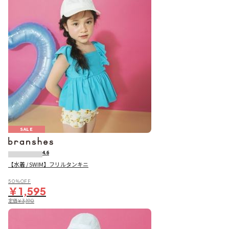
SALE
4.6
【水着 / SWIM】フリルタンキニ
50％OFF
￥1,595
定価
￥3,190