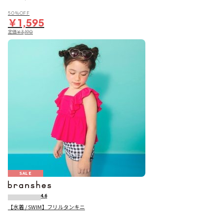
50％OFF
￥1,595
定価
￥3,190
SALE
4.6
【水着 / SWIM】フリルタンキニ