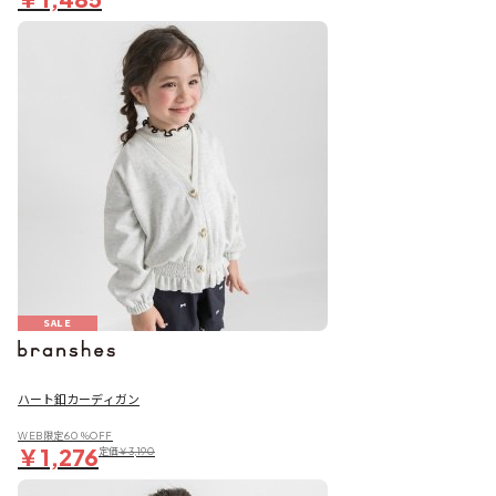
SALE
ハート釦カーディガン
WEB限定60％OFF
￥1,276
定価
￥3,190