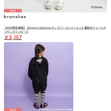
SALE
【WEB限定価格】【DisneyCollection/ディズニーコレクション】裏起毛チュールド
ッキングワンピース
￥3,157
SALE