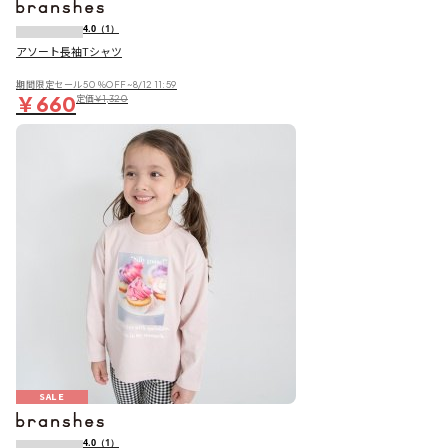
4.0
（1）
アソート長袖Tシャツ
期間限定セール50％OFF~8/12 11:59
￥660
定価
￥1,320
SALE
4.0
（1）