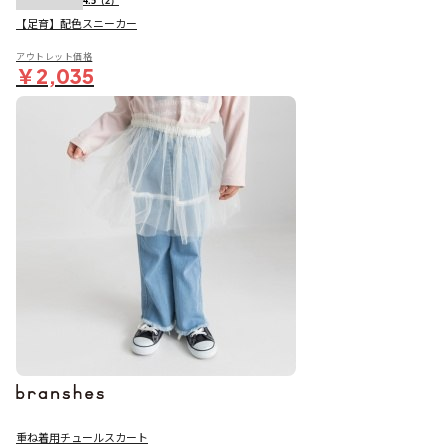
4.5
（2）
【足育】配色スニーカー
アウトレット価格
￥2,035
重ね着用チュールスカート