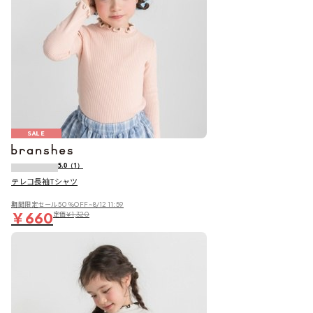
SALE
5.0
（1）
テレコ長袖Tシャツ
期間限定セール50％OFF~8/12 11:59
￥660
定価
￥1,320