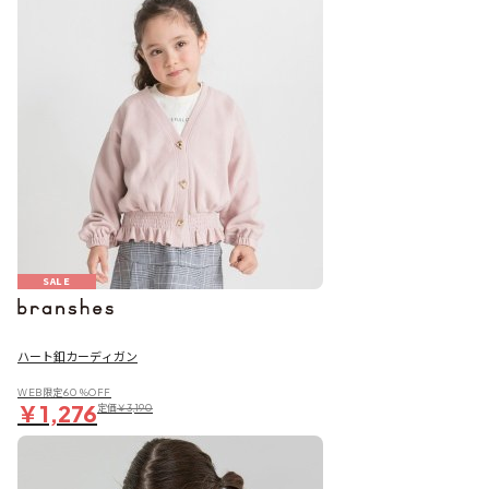
SALE
ハート釦カーディガン
WEB限定60％OFF
￥1,276
定価
￥3,190