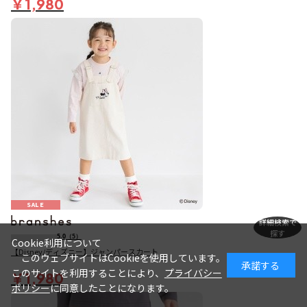
￥1,980
SALE
詳細検索で
探す
5.0
（5）
Cookie利用について
【Disney/ディズニー】ジャンパースカート
このウェブサイトはCookieを使用しています。
承諾する
このサイトを利用することにより、
プライバシー
￥1,980
ポリシー
に同意したことになります。