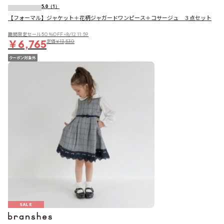
5.0
（1）
【フォーマル】ジャケット＋花柄ジャガードワンピース＋コサージュ ３点セット
期間限定セール50％OFF~8/12 11:59
￥6,765
定価
￥13,530
SALE