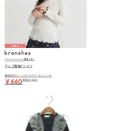
SALE
5.0
（1）
テレコ長袖Tシャツ
期間限定セール50％OFF~8/12 11:59
￥660
定価
￥1,320