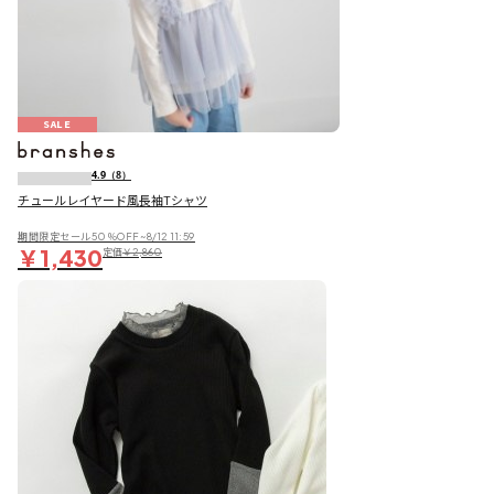
SALE
4.9
（8）
チュールレイヤード風長袖Tシャツ
期間限定セール50％OFF~8/12 11:59
￥1,430
定価
￥2,860