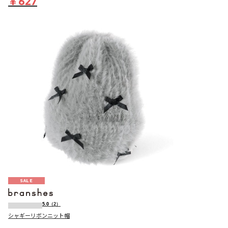
￥627
SALE
5.0
（2）
シャギーリボンニット帽