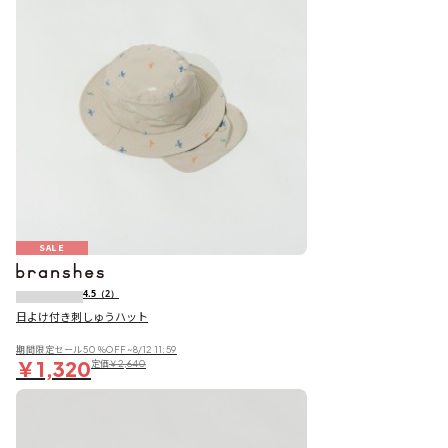
SALE
4.5
（2）
日よけ付き刺しゅうハット
期間限定セール50％OFF~8/12 11:59
￥1,320
定価
￥2,640