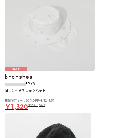
SALE
4.5
（2）
日よけ付き刺しゅうハット
期間限定セール50％OFF~8/12 11:59
￥1,320
定価
￥2,640