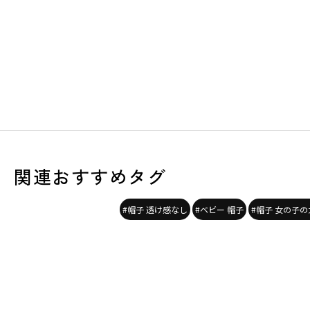
関連おすすめタグ
#帽子 透け感なし
#ベビー 帽子
#帽子 女の子