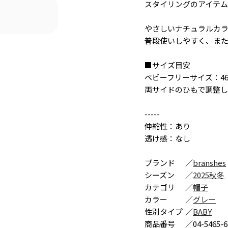
スタイリングのアイテ
やさしいナチュラルカ
普段使いしやすく、ま
■サイズ目安
ベビーフリーサイズ：46
両サイドのひもで調整
-----
伸縮性：あり
透け感：なし
ブランド
／
branshes
シーズン
／
2025秋冬
カテゴリ
／
帽子
カラー
／
グレー
性別タイプ
／
BABY
商品番号
／
04-5465-6