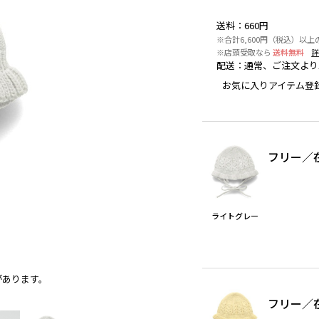
送料
：
660円
※合計6,600円（税込）以上
※店頭受取なら
送料無料
配送
：
通常、ご注文より
お気に入りアイテム登
フリー
／
ライトグレー
があります。
ライトグレー
フリー
／