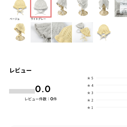
ベージュ
ライトグレー
レビュー
★
5
★
4
0.0
★
3
0
レビュー件数：
件
★
2
★
1