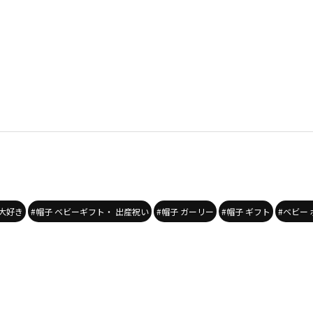
の大好き
#帽子 ベビーギフト・ 出産祝い
#帽子 ガーリー
#帽子 ギフト
#ベビー