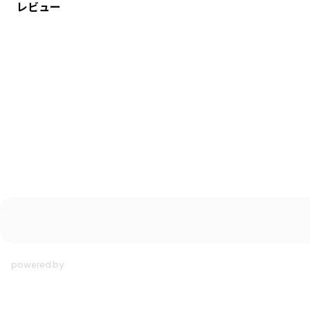
レビュー
■サイズ展開（対応サイズ）
Sサイズ：48～50センチ
Mサイズ：52～54センチ
Lサイズ：54～56センチ
ブランド
／
branshes
シーズン
／
2026春夏
カテゴリ
／
帽子
カラー
／
ブルー
性別タイプ
／
GIRL
商品番号
／
14-6165-852