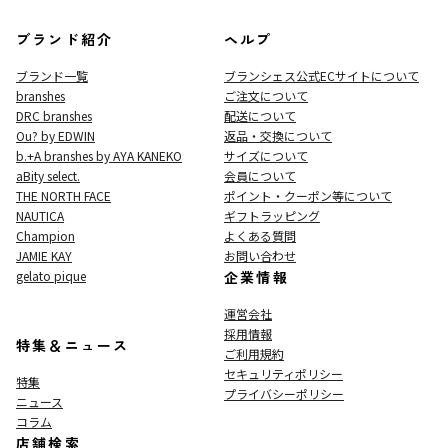
ブランド紹介
ヘルプ
ブランド一覧
ブランシェス公式ECサイト
について
branshes
ご注文について
DRC branshes
配送について
Ou? by EDWIN
返品・交換について
b.+A branshes by AYA KANEKO
サイズについて
aBity select.
会員について
THE NORTH FACE
ポイント・クーポン等について
NAUTICA
ギフトラッピング
Champion
よくある質問
JAMIE KAY
お問い合わせ
gelato pique
企業情報
運営会社
採用情報
特集＆ニュース
ご利用規約
セキュリティポリシー
特集
プライバシーポリシー
ニュース
コラム
店舗検索