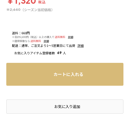
￥1,320
税込
（シーズン当初価格）
￥2,640
送料
：
660円
※合計6,600円（税込）以上の購入で
送料無料
詳細
※店頭受取なら
送料無料
詳細
配送
：
通常、ご注文より1～5営業日にて出荷
詳細
お気に入りアイテム登録者数
69
人
カートに入れる
店頭在庫を確認する
お気に入り追加