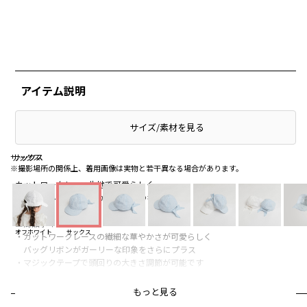
アイテム説明
サイズ/素材を見る
サックス
サックス
サックス
※撮影場所の関係上、着用画像は実物と若干異なる場合があります。
カットワークレース生地で可愛らしく
後ろの結んだ風リボンがポイントのキャップ♪
■商品ポイント
オフホワイト
サックス
・カットワークレースの繊細な華やかさが可愛らしく
バッグリボンがガーリーな印象をさらにプラス
・マジックテープで頭回りの大きさ調節が可能です
※Lサイズはあごゴムが付いていません
もっと見る