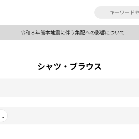
令和８年熊本地震に伴う集配への影響について
シャツ・ブラウス