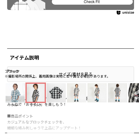
Check Fit
アイテム説明
ブラック
ブラック
ブラック
サイズ/素材を見る
※撮影場所の関係上、着用画像は実物と若干異なる場合があります。
branshes人気の【男女ベビーペアシリーズ】が登場♪
みんなで「おそろい」を楽しもう！
ブルー
ブラック
■商品ポイント
カジュアルなブロックチェックを、
繊細な絡み刺しゅうで上品にアップデート！