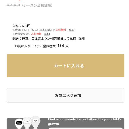
（シーズン当初価格）
￥3,410
送料
：
660円
※合計6,600円（税込）以上の購入で
送料無料
詳細
※店頭受取なら
送料無料
詳細
配送
：
通常、ご注文より1～5営業日にて出荷
詳細
お気に入りアイテム登録者数
164
人
カートに入れる
店頭在庫を確認する
お気に入り追加
Find recommended sizes tailored to your child's
growth