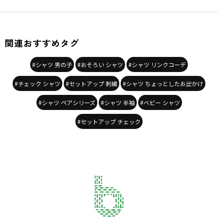
ブランド
／
branshes
シーズン
／
2026春夏
カテゴリ
／
トップス
>
シャツ・ブラウス
関連おすすめタグ
カラー
／
ブラック
性別タイプ
／
BOY
対象イベント
／
ファイナルセール
#シャツ 男の子
#おそろい シャツ
#シャツ リンクコーデ
商品番号
／
11-6209-427
#チェック シャツ
#セットアップ 刺繍
#シャツ ちょっとしたお出かけ
#シャツ ペアシリーズ
#シャツ 半袖
#ベビー シャツ
#セットアップ チェック