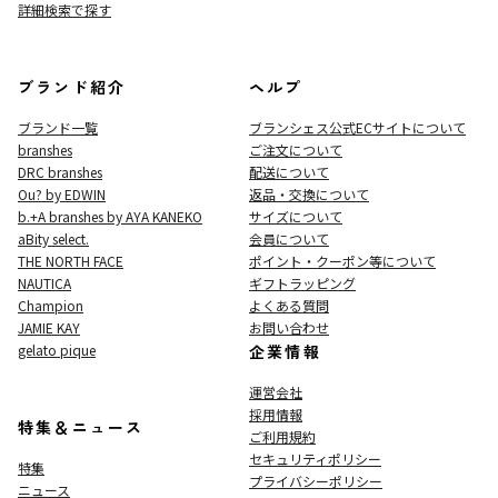
詳細検索で探す
ブランド紹介
ヘルプ
ブランド一覧
ブランシェス公式ECサイト
について
branshes
ご注文について
DRC branshes
配送について
Ou? by EDWIN
返品・交換について
b.+A branshes by AYA KANEKO
サイズについて
aBity select.
会員について
THE NORTH FACE
ポイント・クーポン等について
NAUTICA
ギフトラッピング
Champion
よくある質問
JAMIE KAY
お問い合わせ
gelato pique
企業情報
運営会社
採用情報
特集＆ニュース
ご利用規約
セキュリティポリシー
特集
プライバシーポリシー
ニュース