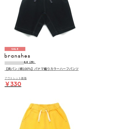
SALE
4.4
（29）
【爽パン / 綿100％】パナマ織りカラーハーフパンツ
アウトレット価格
￥330