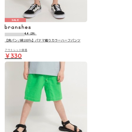
SALE
4.4
（29）
【爽パン / 綿100％】パナマ織りカラーハーフパンツ
アウトレット価格
￥330