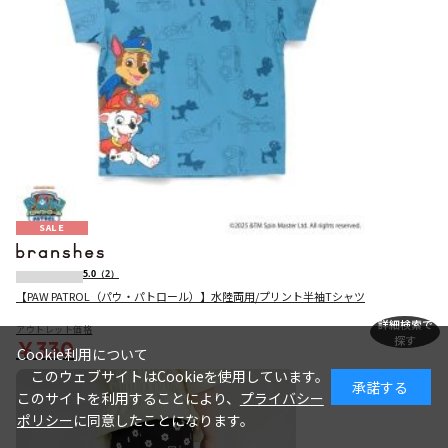
SALE
5.0
（2）
【PAW PATROL（パウ・パトロール）】水陸両用/プリント半袖Tシャツ
詳細検索で
アウトレット価格
探す
￥330
Cookie利用について
このウェブサイトはCookieを使用しています。
承諾する
このサイトを利用することにより、
プライバシー
ポリシー
に同意したことになります。