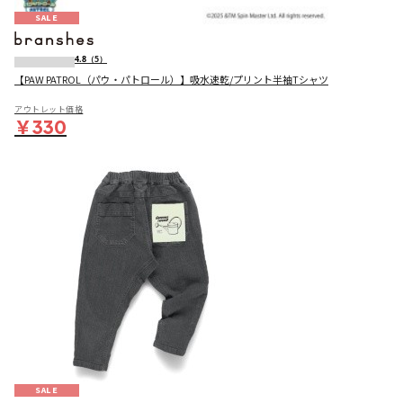
SALE
4.8
（5）
【PAW PATROL（パウ・パトロール）】吸水速乾/プリント半袖Tシャツ
アウトレット価格
￥330
SALE