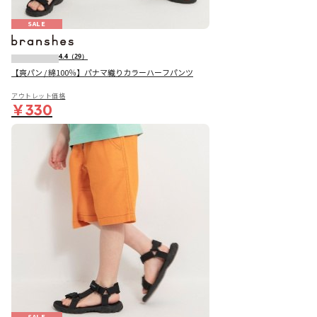
SALE
4.4
（29）
【爽パン / 綿100％】パナマ織りカラーハーフパンツ
アウトレット価格
￥330
SALE