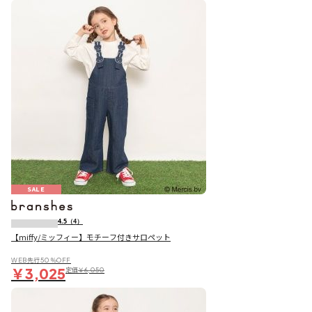
SALE
4.5
（4）
【miffy/ミッフィー】モチーフ付きサロペット
WEB先行50％OFF
￥3,025
定価
￥6,050