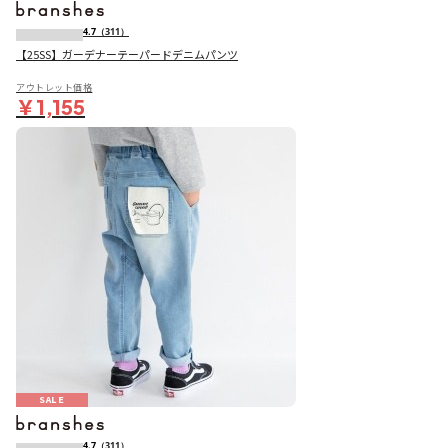
4.7
（311）
【25SS】ガーデナーテーパードデニムパンツ
アウトレット価格
￥1,155
SALE
4.7
（311）