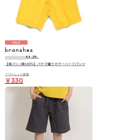
SALE
4.4
（29）
【爽パン / 綿100％】パナマ織りカラーハーフパンツ
アウトレット価格
￥330