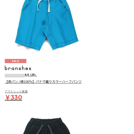
SALE
4.4
（29）
【爽パン / 綿100％】パナマ織りカラーハーフパンツ
アウトレット価格
￥330