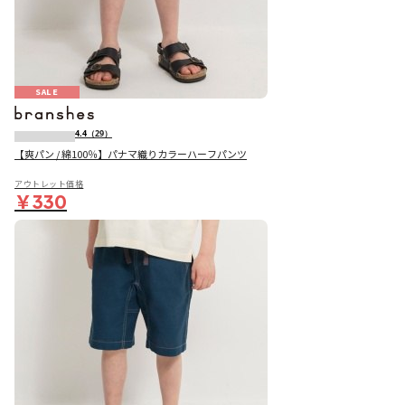
SALE
4.4
（29）
【爽パン / 綿100％】パナマ織りカラーハーフパンツ
アウトレット価格
￥330