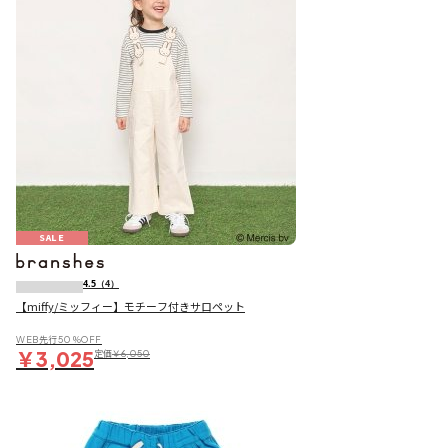
SALE
4.5
（4）
【miffy/ミッフィー】モチーフ付きサロペット
WEB先行50％OFF
￥3,025
定価
￥6,050