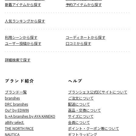
新着アイテムから探す
予約アイテムから探す
人気ランキングから探す
利用シーンから探す
コーディネートから探す
ユーザー投稿から探す
口コミから探す
詳細検索で探す
ブランド紹介
ヘルプ
ブランド一覧
ブランシェス公式ECサイト
について
branshes
ご注文について
DRC branshes
配送について
Ou? by EDWIN
返品・交換について
b.+A branshes by AYA KANEKO
サイズについて
aBity select.
会員について
THE NORTH FACE
ポイント・クーポン等について
NAUTICA
ギフトラッピング