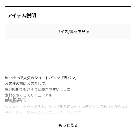
アイテム説明
サイズ/素材を見る
branshesで人気のショートパンツ「爽パン」
お客様の声にお応えして、
暑い時期でもさらりと履きやすいように
素材を薄くしてリニューアル！
レビュー
■商品ポイント
ウエストにタックを入れ、シンプルで使いやすいデザインでありながら女の
子らしい少し広がったシルエットにしています
シワになりにくく扱いやすい素材！
もっと見る
綿100％なので履き心地が良いのも嬉しいポイントです