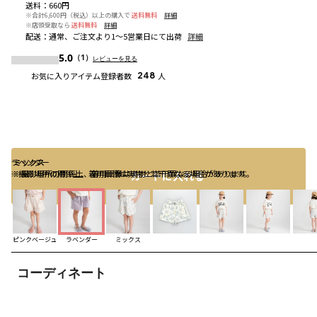
送料
：
660円
※合計6,600円（税込）以上の購入で
送料無料
詳細
※店頭受取なら
送料無料
詳細
配送
：
通常、ご注文より1～5営業日にて出荷
詳細
5.0
（1）
レビューを見る
お気に入りアイテム登録者数
248
人
ラベンダー
ミックス
ミックス
※撮影場所の関係上、着用画像は実物と若干異なる場合があります。
※撮影場所の関係上、着用画像は実物と若干異なる場合があります。
カートに入れる
ピンクベージュ
ラベンダー
ミックス
コーディネート