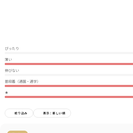
軽くて通気性が良く、さらさらとした質感なので汗っかきのお子様にもオス
スメ
姉妹、お友達とのおそろいコーデにもおすすめです
色、柄違いで是非お楽しみください
-----
ぴったり
透け感：ややあり
伸縮性：なし
薄い
ポケット：サイド両側あり
伸びない
着用イメージ/カラー：ミックス
モデル：身長109.0cm 体重16kg
普段着（通園・通学）
サイズ：サイズ110
★
ブランド
／
branshes
シーズン
／
2026春夏
カテゴリ
／
ボトムス
>
ショートパンツ・ハーフパンツ
絞り込み
表示：新しい順
カラー
／
パープル
性別タイプ
／
GIRL
商品番号
／
12-6231-104