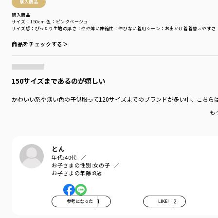
購入商品
購入商品
サイズ：150cm
色：ピンクベージュ
サイズ感
：ぴったり
生地の厚さ
：やや薄い
伸縮性
：伸びない
着用シーン
：お出かけ着
着替えやすさ
商品をチェックする＞
150サイズまであるのが嬉しい
かわいい系や淡い色の子供服って120サイズまでのブランドが多い中、こちら
も
とん
年代:
40代
お子さまの性別:
女の子
お子さまの年齢:
8歳
参考になった
1
LIKE!
2