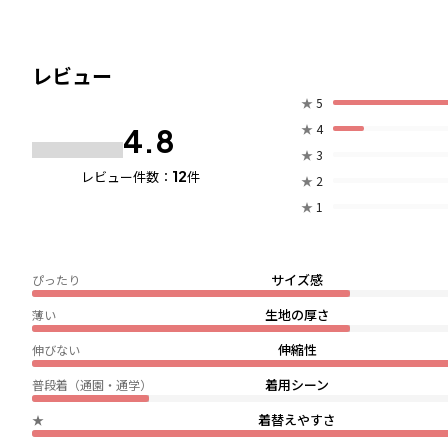
レビュー
★
5
★
4
4.8
★
3
12
レビュー件数：
件
★
2
★
1
サイズ感
ぴったり
生地の厚さ
薄い
伸縮性
伸びない
着用シーン
普段着（通園・通学）
着替えやすさ
★