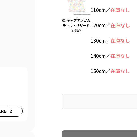
110cm
／
在庫なし
03:キャプテンピカ
120cm
／
在庫なし
チュウ・リザード
ンほか
130cm
／
在庫なし
140cm
／
在庫なし
150cm
／
在庫なし
LIKE!
2
Find recommended size