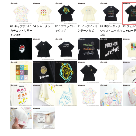
03:キャプテンピ
04:シャリタツ
85：ブラックレ
91:イーブイ・サ
92:ホゲータ・ク
93:ウェ
カチュウ・リザー
ックウザ
ンダースなど
ワッス・ニャオハ
ニャロー
ドンほか
など