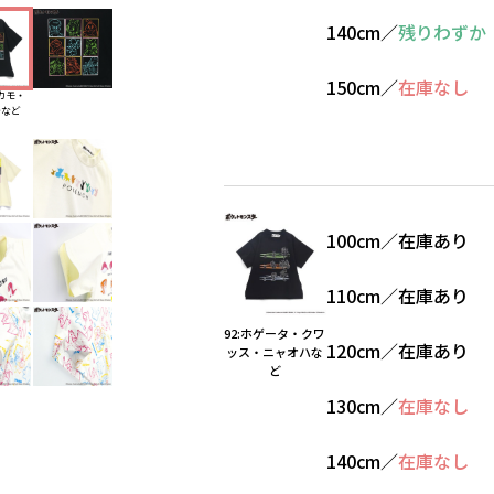
140cm
／
残りわずか
150cm
／
在庫なし
ルカモ・
テなど
100cm
／
在庫あり
110cm
／
在庫あり
92:ホゲータ・クワ
120cm
／
在庫あり
ッス・ニャオハな
ど
130cm
／
在庫なし
140cm
／
在庫なし