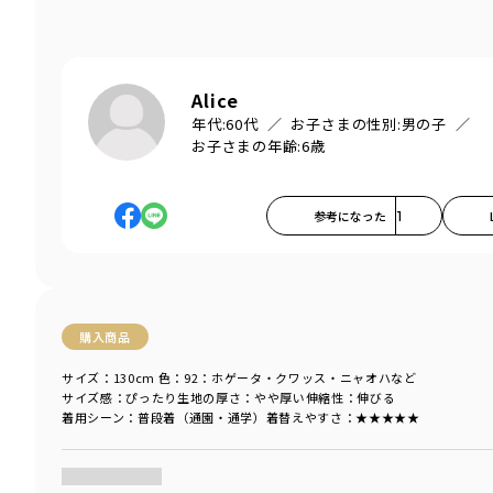
Alice
年代:
60代
お子さまの性別:
男の子
お子さまの年齢:
6歳
参考になった
1
購入商品
サイズ：130cm
色：92：ホゲータ・クワッス・ニャオハなど
サイズ感
：ぴったり
生地の厚さ
：やや厚い
伸縮性
：伸びる
着用シーン
：普段着（通園・通学）
着替えやすさ
：★★★★★
商品をチェックする＞