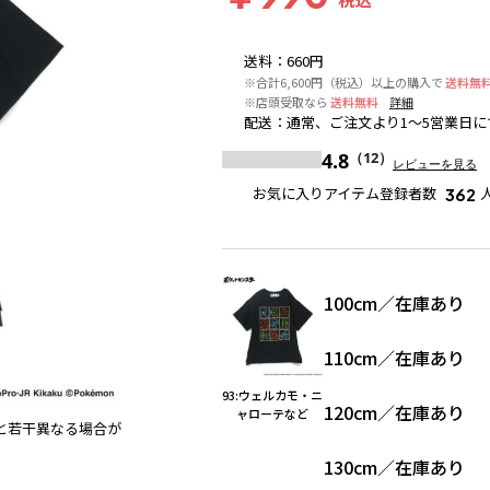
送料
：
660円
※合計6,600円（税込）以上の購入で
送料無
※店頭受取なら
送料無料
詳細
配送
：
通常、ご注文より1～5営業日に
4.8
（12）
レビューを見る
お気に入りアイテム登録者数
362
100cm
／
在庫あり
110cm
／
在庫あり
93:ウェルカモ・ニ
120cm
／
在庫あり
ャローテなど
と若干異なる場合が
93:ウェルカモ・ニャローテなど
130cm
／
在庫あり