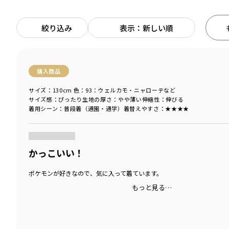
絞り込み
表示：新しい順
購入商品
サイズ：130cm
色：93：ウェルカモ・ニャローテなど
サイズ感
：ぴったり
生地の厚さ
：やや薄い
伸縮性
：伸びる
着用シーン
：普段着（通園・通学）
着替えやすさ
：★★★★
商品をチェックする＞
かっこいい！
ポケモンが好きなので、気に入って着ています。
もっと見る…