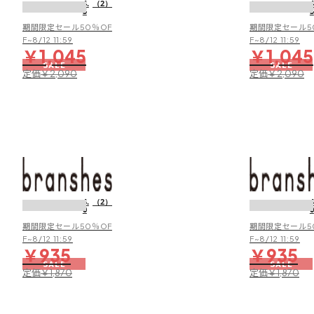
4.
（2）
4
5
5
用
パ
期間限定セール50％OF
期間限定セール5
ン
F~8/12 11:59
F~8/12 11:59
￥1,045
￥1,045
ツ
SALE
SALE
定価
定価
￥2,090
￥2,090
【水
陸
両
4.
（2）
4
0
0
用
／
期間限定セール50％OF
期間限定セール5
撥
F~8/12 11:59
F~8/12 11:59
￥935
￥935
水
SALE
SALE
加
定価
定価
￥1,870
￥1,870
工】
ナ
イ