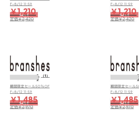
ル
F~8/12 11:59
F~8/12 11:59
￥1,210
￥1,210
サ
SALE
SALE
ン
定価
定価
￥2,420
￥2,420
ダ
ル
【水
陸
両
5.
（1）
5
0
0
用/
撥
期間限定セール50％OF
期間限定セール5
水
F~8/12 11:59
F~8/12 11:59
￥1,485
￥1,485
加
SALE
SALE
工】
定価
定価
￥2,970
￥2,970
保
冷
剤
ポ
ケ