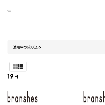
適用中の絞り込み
19
件
水
陸
両