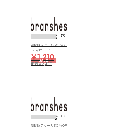
ロ
ン
ハ
ー
水
フ
抜
パ
き
5.
（3）
ン
0
ソ
ツ
ー
期間限定セール50％OF
ル
F~8/12 11:59
￥1,210
サ
SALE
ン
定価
￥2,420
ダ
ル
【水
陸
両
5.
（1）
0
用/
撥
期間限定セール50％OF