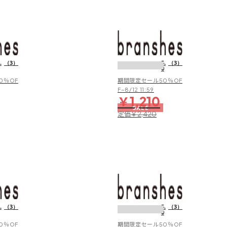
ロ
ロ
ン
ン
ハ
ハ
ー
ー
水
水
フ
フ
抜
抜
パ
パ
き
き
.
（3）
5.
（3）
ン
ン
0
ソ
ソ
ツ
ツ
ー
ー
0％OF
期間限定セール50％OF
ル
ル
F~8/12 11:59
￥1,210
サ
サ
SALE
ン
ン
定価
￥2,420
ダ
ダ
ル
ル
水
水
抜
抜
き
き
.
（3）
5.
（3）
0
ソ
ソ
ー
ー
0％OF
期間限定セール50％OF