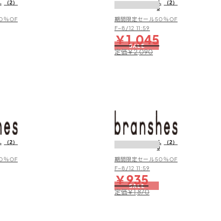
.
（2）
4.
（2）
5
用
用
パ
パ
0％OF
期間限定セール50％OF
ン
ン
F~8/12 11:59
￥1,045
ツ
ツ
SALE
定価
￥2,090
【水
【水
陸
陸
両
両
.
（2）
4.
（2）
0
用
用
／
／
0％OF
期間限定セール50％OF
撥
撥
F~8/12 11:59
￥935
水
水
SALE
加
加
定価
￥1,870
工】
工】
ナ
ナ
イ
イ