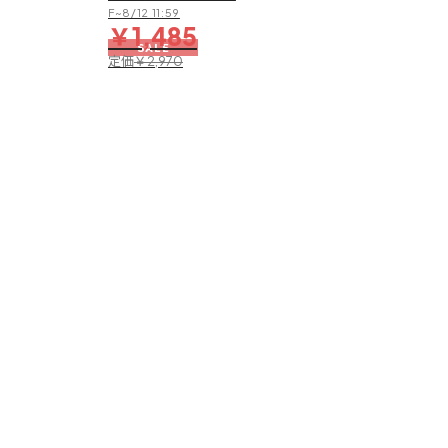
水
F~8/12 11:59
￥1,485
加
SALE
工】
定価
￥2,970
保
冷
剤
ポ
ケ
ッ
ト
付
ア
ウ
ト
ド
ア
ハ
ッ
ト