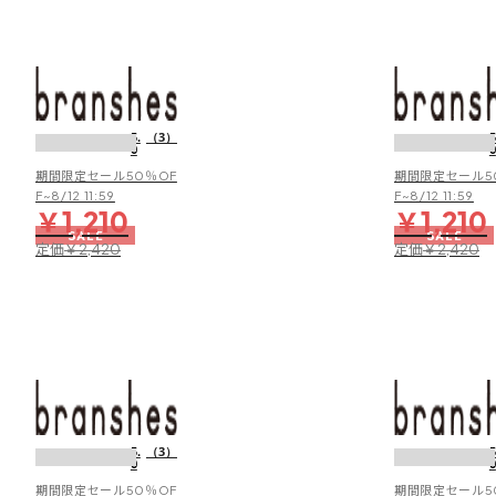
ロ
ン
ハ
ー
水
フ
抜
パ
き
5.
（3）
5
ン
0
0
ソ
ツ
ー
期間限定セール50％OF
期間限定セール5
ル
F~8/12 11:59
F~8/12 11:59
￥1,210
￥1,210
サ
SALE
SALE
ン
定価
定価
￥2,420
￥2,420
ダ
ル
水
抜
き
5.
（3）
5
0
0
ソ
ー
期間限定セール50％OF
期間限定セール5