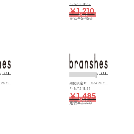
ル
ル
F~8/12 11:59
￥1,210
サ
サ
SALE
ン
ン
定価
￥2,420
ダ
ダ
ル
ル
【水
【水
陸
陸
両
両
.
（1）
5.
（1）
0
用/
用/
撥
撥
0％OF
期間限定セール50％OF
水
水
F~8/12 11:59
￥1,485
加
加
SALE
工】
工】
定価
￥2,970
保
保
冷
冷
剤
剤
ポ
ポ
ケ
ケ