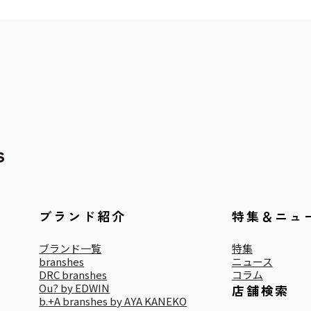
ッ
ッ
ト
ト
付
付
ア
ア
ウ
ウ
ト
ト
ド
ド
ア
ア
ハ
ハ
ッ
ッ
ト
ト
ブランド紹介
特集＆ニュ
ブランド一覧
特集
branshes
ニュース
DRC branshes
コラム
Ou? by EDWIN
店舗検索
b.+A branshes by AYA KANEKO