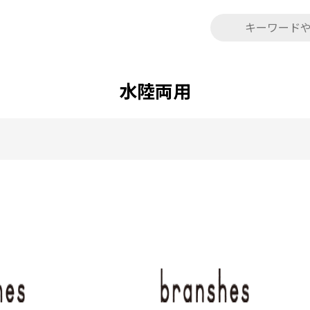
水陸両用
水
水
陸
陸
両
両