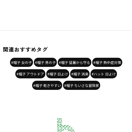
関連おすすめタグ
#帽子 女の子
#帽子 男の子
#帽子 猛暑から守る
#帽子 熱中症対策
#帽子 アウトドア
#帽子 日よけ
#帽子 消臭
#ハット 日よけ
#帽子 乾きやすい
#帽子 ちいさな冒険家