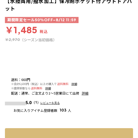
【水陸両用/撥水加工】保冷剤ポケット付アウトドアハ
ット
期間限定セール50％OFF~8/12 11:59
￥1,485
税込
（シーズン当初価格）
￥2,970
送料
：
660円
※合計6,600円（税込）以上の購入で
送料無料
詳細
※店頭受取なら
送料無料
詳細
配送
：
通常、ご注文より1～5営業日にて出荷
詳細
5.0
（1）
レビューを見る
お気に入りアイテム登録者数
103
人