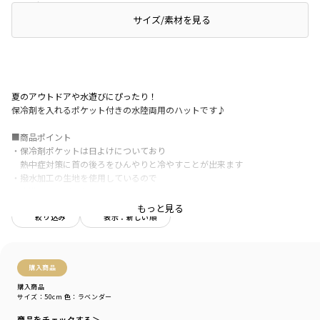
レビュー
サイズ/素材を見る
夏のアウトドアや水遊びにぴったり！
保冷剤を入れるポケット付きの水陸両用のハットです♪
■商品ポイント
・保冷剤ポケットは日よけについており
熱中症対策に首の後ろをひんやりと冷やすことが出来ます
・撥水加工の生地を使用しているので
水遊びにもぴったりです！
・本体は速乾性があり、軽量で肌触りが良い
もっと見る
絞り込み
表示：新しい順
ポリエステル素材を使用しています
・本体の内側は通気性の良いメッシュ素材を使用
吸水速乾性に優れており肌へのべたつき感を防いでくれます
・ベルト部分もメッシュなので
購入商品
蒸れにくく快適に着用できます
・内側のびん皮には
購入商品
サイズ：50cm
色：ラベンダー
吸水速乾、接触冷感、抗菌防臭の機能があり
暑い季節の長時間着用も快適です！
商品をチェックする＞