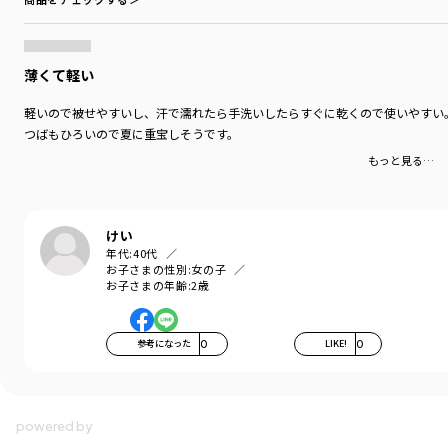
・風に飛ばされにくくするあご紐つきで
ドローコードで調整も可能です
※保冷剤は付いておりません。
薄くて軽い
ブランド
／
branshes
シーズン
／
2026春夏
軽いので被せやすいし、汗で濡れたら手洗いしたらすぐに乾くので使いやすい
カテゴリ
／
帽子
つばもひろいので夏に重宝しそうです。
カラー
／
ブラウン
もっと見る…
性別タイプ
／
GIRL
BOY
対象イベント
／
ファイナルセール
商品番号
／
14-6265-759
けい
年代:
40代
お子さまの性別:
女の子
お子さまの年齢:
2歳
参考になった
0
LIKE!
0