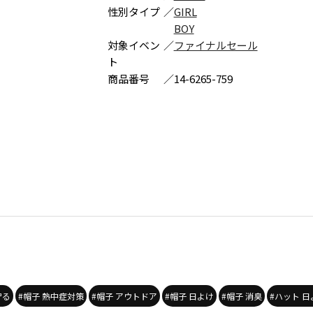
性別タイプ
／
GIRL
BOY
対象イベン
／
ファイナルセール
ト
商品番号
／
14-6265-759
守る
#帽子 熱中症対策
#帽子 アウトドア
#帽子 日よけ
#帽子 消臭
#ハット 日