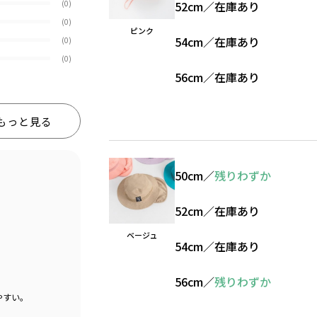
(0)
52cm
／
在庫あり
(0)
ピンク
54cm
／
在庫あり
(0)
(0)
56cm
／
在庫あり
もっと見る
50cm
／
残りわずか
52cm
／
在庫あり
ベージュ
54cm
／
在庫あり
56cm
／
残りわずか
やすい。