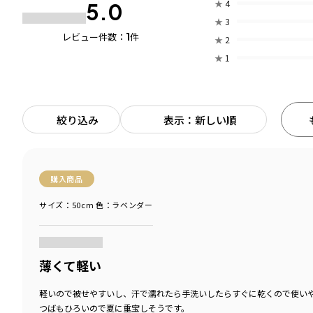
★
4
5.0
★
3
1
レビュー件数：
件
★
2
★
1
絞り込み
表示：新しい順
購入商品
サイズ：50cm
色：ラベンダー
商品をチェックする＞
薄くて軽い
軽いので被せやすいし、汗で濡れたら手洗いしたらすぐに乾くので使い
つばもひろいので夏に重宝しそうです。