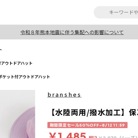
令和８年熊本地震に伴う集配への影響について
ト
付アウトドアハット
ポケット付アウトドアハット
branshes
【水陸両用/撥水加工】
期間限定セール50％OFF~8/12 11:59
￥1,485
税込
（シーズ
￥2,970