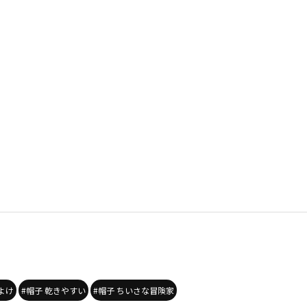
よけ
#帽子 乾きやすい
#帽子 ちいさな冒険家