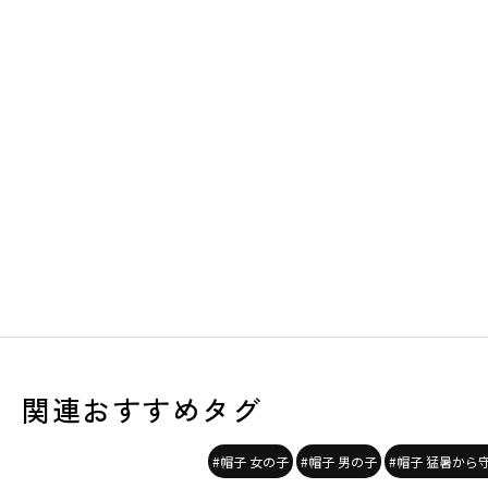
関連おすすめタグ
#帽子 女の子
#帽子 男の子
#帽子 猛暑から