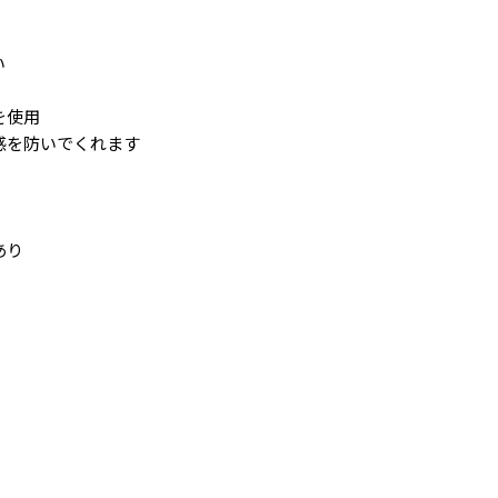
い
を使用
感を防いでくれます
あり