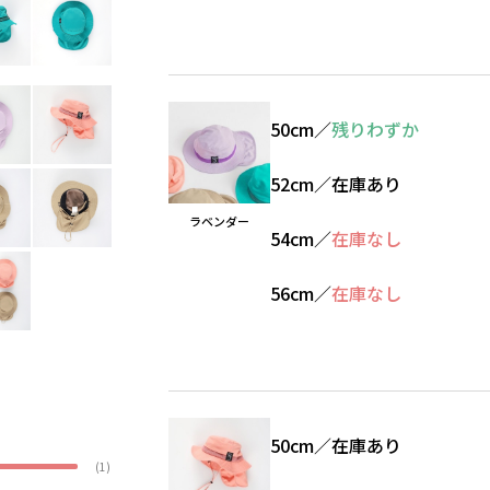
50cm
／
残りわずか
52cm
／
在庫あり
ラベンダー
54cm
／
在庫なし
56cm
／
在庫なし
50cm
／
在庫あり
(1)