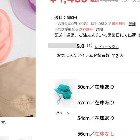
送料
：
660円
※合計6,600円（税込）以上の購入で
送料無料
詳細
※店頭受取なら
送料無料
詳細
配送
：
通常、ご注文より1～5営業日にて出荷
5.0
（1）
レビューを見る
お気に入りアイテム登録者数
人
112
50cm
／
在庫あり
52cm
／
在庫あり
グリーン
54cm
／
在庫あり
ます。
ラベンダー
※撮影場所の関係上、着用画像は実物と若干
56cm
／
在庫なし