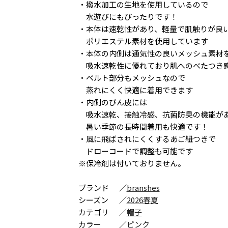
・撥水加工の生地を使用しているので
水遊びにもぴったりです！
・本体は速乾性があり、軽量で肌触りが良
ポリエステル素材を使用しています
・本体の内側は通気性の良いメッシュ素材
吸水速乾性に優れており肌へのべたつき
・ベルト部分もメッシュなので
蒸れにくく快適に着用できます
・内側のびん皮には
吸水速乾、接触冷感、抗菌防臭の機能が
暑い季節の長時間着用も快適です！
・風に飛ばされにくくするあご紐つきで
ドローコードで調整も可能です
※保冷剤は付いておりません。
ブランド
／
branshes
シーズン
／
2026春夏
カテゴリ
／
帽子
カラー
／
ピンク