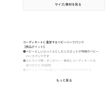
サイズ/素材を見る
コーディネートに重宝するベビーハーフパンツ
【商品ポイント】
●ベビーらしいふっくらとしたシルエットが特徴のベビー
ハーフパンツです
●ストライプ柄・ダンガリー・無地とコーディネートの
幅ガ広がる3色展開
●ボディスーツや半袖Tシャツ合わせがおすすめです
●
もっと見る
-----
透け感：なし
伸縮性：なし
裏地：なし
ポケット：なし
ウエストゴム調整：可