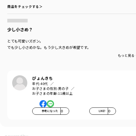
商品をチェックする＞
少し小さめ？
とても可愛いズボン。
でも少し小さめかな。もう少し大きめが希望です。
もっと見る
ぴょんきち
年代:
40代
お子さまの性別:
男の子
お子さまの年齢:
11歳以上
参考になった
0
LIKE!
0