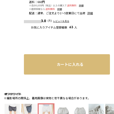
送料
：
660円
※合計6,600円（税込）以上の購入で
送料無料
詳細
※店頭受取なら
送料無料
詳細
配送
：
通常、ご注文より1～5営業日にて出荷
詳細
3.0
（1）
レビューを見る
お気に入りアイテム登録者数
63
人
カートに入れる
オフホワイト
オフホワイト
オフホワイト
※撮影場所の関係上、着用画像は実物と若干異なる場合があります。