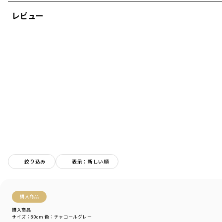
レビュー
ブランド
／
branshes
シーズン
／
アウトレット
カテゴリ
／
ベビーウェア
>
ベビーボトムス
カラー
／
ホワイト
性別タイプ
／
BOY
BABY
商品番号
／
01-2231-310
絞り込み
表示：新しい順
購入商品
購入商品
サイズ：80cm
色：チャコールグレー