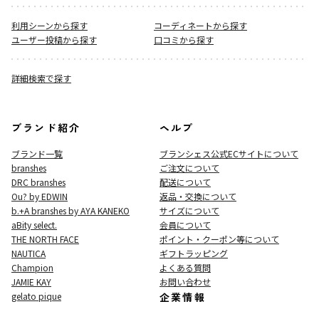
利用シーンから探す
コーディネートから探す
ユーザー投稿から探す
口コミから探す
詳細検索で探す
ブランド紹介
ヘルプ
ブランド一覧
ブランシェス公式ECサイト
について
branshes
ご注文について
DRC branshes
配送について
Ou? by EDWIN
返品・交換について
b.+A branshes by AYA KANEKO
サイズについて
aBity select.
会員について
THE NORTH FACE
ポイント・クーポン等について
NAUTICA
ギフトラッピング
Champion
よくある質問
JAMIE KAY
お問い合わせ
gelato pique
企業情報