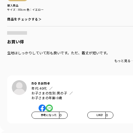
購入商品
サイズ：80cm
色：イエロー
商品をチェックする＞
お買い得
生地はしっかりしていて形も良いです。ただ、着丈が短いです。
もっと見る
no name
年代:
40代
お子さまの性別:
男の子
お子さまの年齢:
0歳
参考になった
0
LIKE!
0