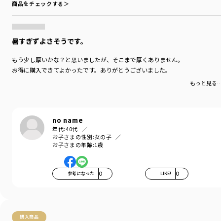
商品をチェックする＞
伸縮性：あり
裏地：なし
ポケット：なし
暑すぎずよさそうです。
ブランド
／
branshes
シーズン
／
アウトレット
もう少し厚いかな？と思いましたが、そこまで厚くありません。
カテゴリ
／
ベビーウェア
>
その他ベビー
お得に購入できてよかったです。ありがとうございました。
カラー
／
ブラウン
性別タイプ
／
BOY
もっと見る
BABY
商品番号
／
01-2105-327
no name
年代:
40代
お子さまの性別:
女の子
お子さまの年齢:
1歳
参考になった
0
LIKE!
0
購入商品