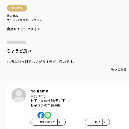
購入商品
購入商品
サイズ：80cm
色：ブラウン
商品をチェックする＞
ちょうど良い
小柄な10ヶ月でも丈が長すぎず、良いです。
もっと見る
no name
年代:
30代
お子さまの性別:
男の子
お子さまの年齢:
0歳
参考になった
0
LIKE!
0