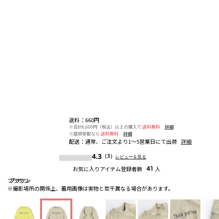
送料
：
660円
※合計6,600円（税込）以上の購入で
送料無料
詳細
※店頭受取なら
送料無料
詳細
配送
：
通常、ご注文より1～5営業日にて出荷
詳細
4.3
（3）
レビューを見る
お気に入りアイテム登録者数
41
人
ブラウン
ブラウン
ブラウン
※撮影場所の関係上、着用画像は実物と若干異なる場合があります。