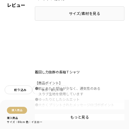
レビュー
サイズ/素材を見る
着回し力抜群の長袖Ｔシャツ
【商品ポイント】
●肌にあたる部分が少なく、通気性のある
絞り込み
表示：新しい順
スラブ生地を使用しています
●ゆったりとしたシルエット
●大きくプリントされたメッセージロゴがポイント
●お手持ちのボトムスとも合わせやすいカラー
購入商品
もっと見る
購入商品
-----
サイズ：80cm
色：イエロー
透け感：なし