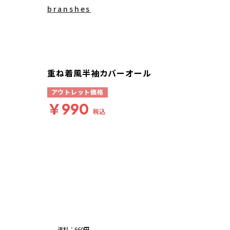
branshes
重ね着風半袖カバーオール
アウトレット価格
￥990
税込
送料
：
660円