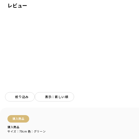
レビュー
シーズン
／
アウトレット
カテゴリ
／
ベビーウェア
>
カバーオール・ロンパース
カラー
／
ホワイト
性別タイプ
／
BOY
BABY
商品番号
／
01-2239-314
絞り込み
表示：新しい順
購入商品
購入商品
サイズ：70cm
色：グリーン