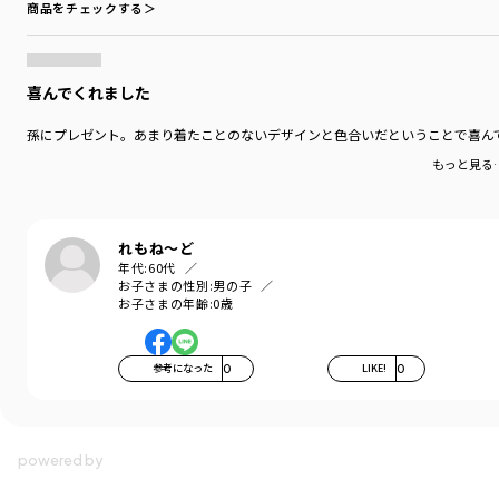
商品をチェックする＞
喜んでくれました
孫にプレゼント。あまり着たことのないデザインと色合いだということで喜ん
もっと見る
れもね〜ど
年代:
60代
お子さまの性別:
男の子
お子さまの年齢:
0歳
参考になった
0
LIKE!
0