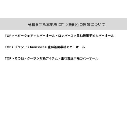
令和８年熊本地震に伴う集配への影響について
TOP
>
ベビーウェア
>
カバーオール・ロンパース
>
重ね着風半袖カバーオール
TOP
>
ブランド
>
branshes
>
重ね着風半袖カバーオール
TOP
>
その他
>
クーポン対象アイテム
>
重ね着風半袖カバーオール