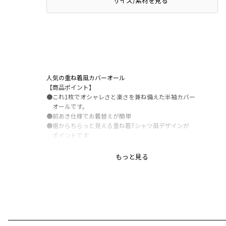
サイズ/素材を見る
人気の重ね着風カバーオール
【商品ポイント】
●これ1枚でオシャレさと楽さを兼ね備えた半袖カバー
オールです。
●前あき仕様でお着替えが簡単
●裾からちらっと見える重ね着Tシャツ風デザインが
ポイントです
-----
もっと見る
透け感：なし
伸縮性：あり
裏地：なし
ポケット：あり
ウエストゴム調整：不可
ブランド
／
branshes