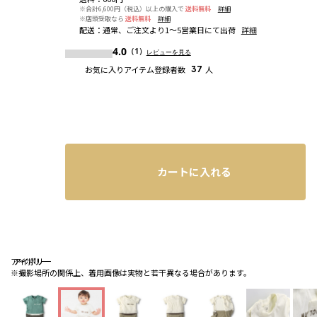
※合計6,600円（税込）以上の購入で
送料無料
詳細
※店頭受取なら
送料無料
詳細
配送
：
通常、ご注文より1～5営業日にて出荷
詳細
4.0
（1）
レビューを見る
お気に入りアイテム登録者数
37
人
カートに入れる
アイボリー
アイボリー
アイボリー
※撮影場所の関係上、着用画像は実物と若干異なる場合があります。