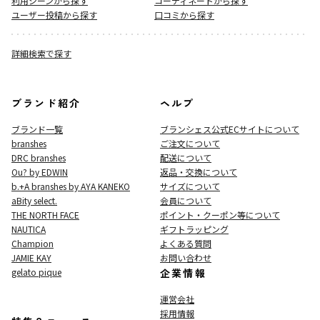
利用シーンから探す
コーディネートから探す
ユーザー投稿から探す
口コミから探す
詳細検索で探す
ブランド紹介
ヘルプ
ブランド一覧
ブランシェス公式ECサイト
について
branshes
ご注文について
DRC branshes
配送について
Ou? by EDWIN
返品・交換について
b.+A branshes by AYA KANEKO
サイズについて
aBity select.
会員について
THE NORTH FACE
ポイント・クーポン等について
NAUTICA
ギフトラッピング
Champion
よくある質問
JAMIE KAY
お問い合わせ
gelato pique
企業情報
運営会社
採用情報