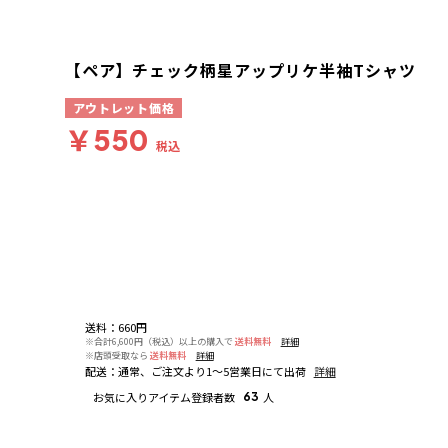
【ペア】チェック柄星アップリケ半袖Tシャツ
アウトレット価格
￥550
税込
送料
：
660円
※合計6,600円（税込）以上の購入で
送料無料
詳細
※店頭受取なら
送料無料
詳細
配送
：
通常、ご注文より1～5営業日にて出荷
詳細
お気に入りアイテム登録者数
63
人