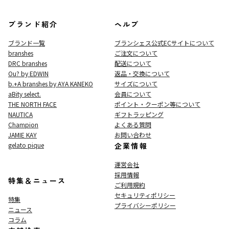
ブランド紹介
ヘルプ
ブランド一覧
ブランシェス公式ECサイト
について
branshes
ご注文について
DRC branshes
配送について
Ou? by EDWIN
返品・交換について
b.+A branshes by AYA KANEKO
サイズについて
aBity select.
会員について
THE NORTH FACE
ポイント・クーポン等について
NAUTICA
ギフトラッピング
Champion
よくある質問
JAMIE KAY
お問い合わせ
gelato pique
企業情報
運営会社
採用情報
特集＆ニュース
ご利用規約
セキュリティポリシー
特集
プライバシーポリシー
ニュース
コラム