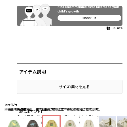
Find recommended sizes tailored to your
child's growth
Check Fit
アイテム説明
サイズ/素材を見る
カラシ
ベージュ
ベージュ
※撮影場所の関係上、着用画像は実物と若干異なる場合があります。
※撮影場所の関係上、着用画像は実物と若干異なる場合があります。
【商品ポイント】
●保育園着の洗い替えや外遊び着にぴったりな長袖Tシャツ
●お子様の肌に安心の綿100％生地を使用