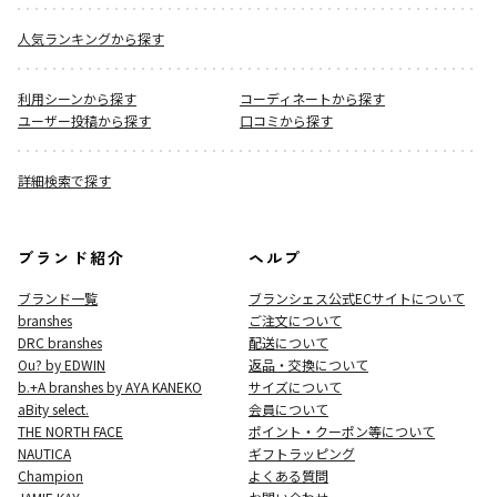
人気ランキングから探す
利用シーンから探す
コーディネートから探す
ユーザー投稿から探す
口コミから探す
詳細検索で探す
ブランド紹介
ヘルプ
ブランド一覧
ブランシェス公式ECサイト
について
branshes
ご注文について
DRC branshes
配送について
Ou? by EDWIN
返品・交換について
b.+A branshes by AYA KANEKO
サイズについて
aBity select.
会員について
THE NORTH FACE
ポイント・クーポン等について
NAUTICA
ギフトラッピング
Champion
よくある質問