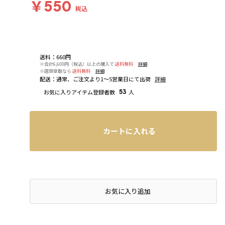
￥550
税込
送料
：
660円
※合計6,600円（税込）以上の購入で
送料無料
詳細
※店頭受取なら
送料無料
詳細
配送
：
通常、ご注文より1～5営業日にて出荷
詳細
お気に入りアイテム登録者数
53
人
カートに入れる
お気に入り追加