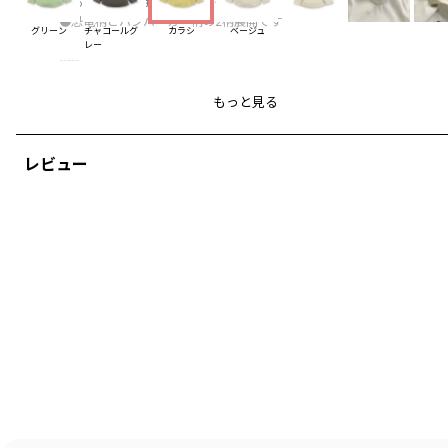
●あると嬉しいお名前ネーム付き
●恐竜柄とハンバーガー柄の2柄展開です
グリーン
チャコールグ
カラシ
ベージュ
レー
-----
透け感：なし
伸縮性：なし
もっと見る
90cmは一部店舗と公式通販での限定販売になります。
レビュー
ブランド
／
branshes
シーズン
／
アウトレット
カテゴリ
／
トップス
>
長袖Tシャツ・7分袖Tシャツ
カラー
／
イエロー
性別タイプ
／
BOY
BABY
商品番号
／
01-2305-314