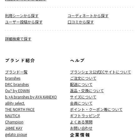
利用シーンから探す
コーディネートから探す
ユーザー投稿から探す
口コミから探す
詳細検索で探す
ブランド紹介
ヘルプ
ブランド一覧
ブランシェス公式ECサイト
について
branshes
ご注文について
DRC branshes
配送について
Ou? by EDWIN
返品・交換について
b.+A branshes by AYA KANEKO
サイズについて
aBity select.
会員について
THE NORTH FACE
ポイント・クーポン等について
NAUTICA
ギフトラッピング
Champion
よくある質問
JAMIE KAY
お問い合わせ
gelato pique
企業情報