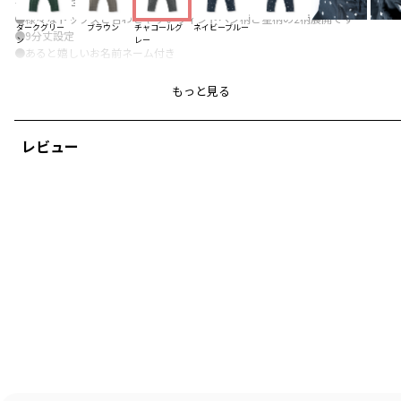
を邪魔しません
●様々なトップスと合わせやすいウィンドペン柄と星柄の2柄展開です
ダークグリー
ブラウン
チャコールグ
ネイビーブルー
●9分丈設定
ン
レー
●あると嬉しいお名前ネーム付き
-----
もっと見る
透け感：なし
伸縮性：なし
レビュー
90cmは一部店舗と公式通販での限定販売になります。
ブランド
／
branshes
シーズン
／
アウトレット
カテゴリ
／
ボトムス
>
ロングパンツ
カラー
／
グレー
性別タイプ
／
BOY
BABY
商品番号
／
01-2342-318