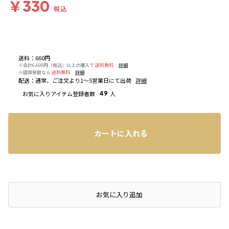
￥330
税込
送料
：
660円
※合計6,600円（税込）以上の購入で
送料無料
詳細
※店頭受取なら
送料無料
詳細
配送
：
通常、ご注文より1～5営業日にて出荷
詳細
お気に入りアイテム登録者数
49
人
カートに入れる
お気に入り追加