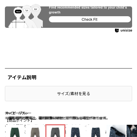
Find recommended sizes tailored to your child's
growth
Check Fit
アイテム説明
サイズ/素材を見る
チャコールグレー
ネイビーブルー
ネイビーブルー
※撮影場所の関係上、着用画像は実物と若干異なる場合があります。
※撮影場所の関係上、着用画像は実物と若干異なる場合があります。
【商品ポイント】
●保育園着の洗い替えや外遊び着にぴったりなレギンス
●縦にも横にもストレッチが効いた生地を使用、アクティブなお子様の動き