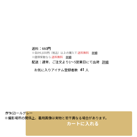
送料
：
660円
※合計6,600円（税込）以上の購入で
送料無料
詳細
※店頭受取なら
送料無料
詳細
配送
：
通常、ご注文より1～5営業日にて出荷
詳細
お気に入りアイテム登録者数
61
人
カラシ
チャコールグレー
※撮影場所の関係上、着用画像は実物と若干異なる場合があります。
カートに入れる