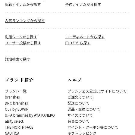
新着アイテムから探す
予約アイテムから探す
人気ランキングから探す
利用シーンから探す
コーディネートから探す
ユーザー投稿から探す
口コミから探す
詳細検索で探す
ブランド紹介
ヘルプ
ブランド一覧
ブランシェス公式ECサイト
について
branshes
ご注文について
DRC branshes
配送について
Ou? by EDWIN
返品・交換について
b.+A branshes by AYA KANEKO
サイズについて
aBity select.
会員について
THE NORTH FACE
ポイント・クーポン等について
NAUTICA
ギフトラッピング