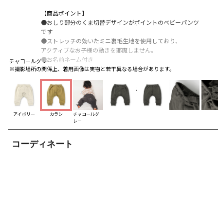
【商品ポイント】
●おしり部分のくま切替デザインがポイントのベビーパンツ
です
●ストレッチの効いたミニ裏毛生地を使用しており、
アクティブなお子様の動きを邪魔しません。
●お名前ネーム付き
チャコールグレー
※撮影場所の関係上、着用画像は実物と若干異なる場合があります。
-----
透け感：なし
もっと見る
伸縮性：あり
裏地：なし
ポケット：なし
アイボリー
カラシ
チャコールグ
レー
ブランド
／
branshes
コーディネート
シーズン
／
アウトレット
カテゴリ
／
ベビーウェア
>
ベビーボトムス
カラー
／
イエロー
性別タイプ
／
BOY
BABY
商品番号
／
01-2342-312