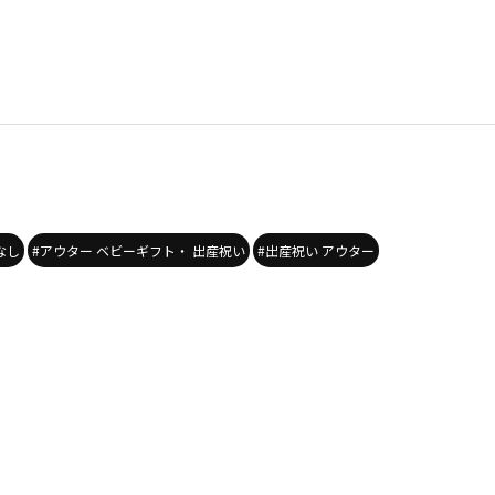
なし
#アウター ベビーギフト・ 出産祝い
#出産祝い アウター