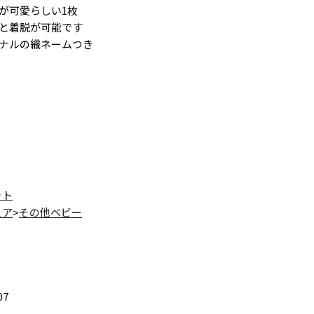
が可愛らしい1枚
と着脱が可能です
ナルの織ネームつき
ット
ェア
>
その他ベビー
07