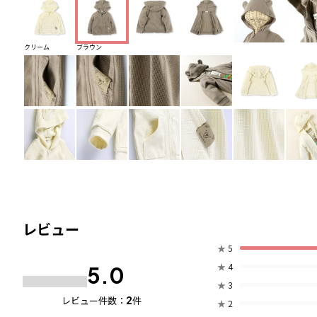
クリーム
ブラウン
レビュー
★
5
★
4
5.0
★
3
2
レビュー件数：
件
★
2