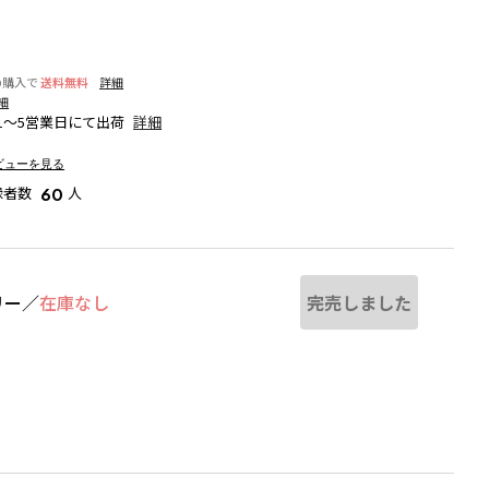
の購入で
送料無料
詳細
細
1～5営業日にて出荷
詳細
ビューを見る
録者数
人
60
完売しました
リー
／
在庫なし
ブラウン