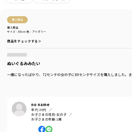
シーズン
／
アウトレット
カテゴリ
／
ベビーウェア
>
ベビーサロペット
カラー
／
ブラウン
性別タイプ
／
GIRL
購入商品
BOY
購入商品
BABY
サイズ：80cm
色：アイボリー
商品番号
／
01-2434-329
商品をチェックする＞
ぬいぐるみみたい
一歳になったばかり、72センチの女の子に80センチサイズを購入しました
no name
年代:
30代
お子さまの性別:
女の子
お子さまの年齢:
1歳