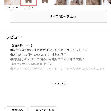
アイテム説明
アイボリー
ブラウン
サイズ/素材を見る
レビュー
【商品ポイント】
●前立て部分のくま耳がポイントのベビーサロペットです
●ふわふわで柔らかい両面ボア生地を使用
●肩紐部分はボタンで調節が可能なのでお子様の成長に
合わせてサイズ調整が可能です
●インナーにはボディスーツやトレーナーを合わせるのがおすすめです
-----
透け感：なし
もっと見る
伸縮性：あり
裏地：なし
ポケット：あり
ブランド
／
branshes
絞り込み
表示：新しい順