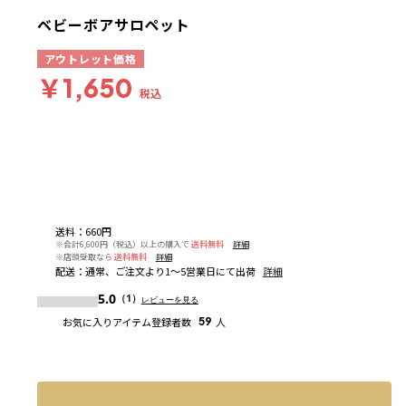
ベビーボアサロペット
アウトレット価格
￥1,650
税込
送料
：
660円
※合計6,600円（税込）以上の購入で
送料無料
詳細
※店頭受取なら
送料無料
詳細
配送
：
通常、ご注文より1～5営業日にて出荷
詳細
5.0
（1）
レビューを見る
お気に入りアイテム登録者数
59
人