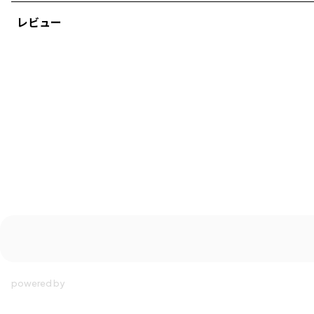
シーズン
／
アウトレット
レビュー
カテゴリ
／
ベビーウェア
>
カバーオール・ロンパース
カラー
／
ホワイト
性別タイプ
／
BOY
BABY
商品番号
／
01-3239-313