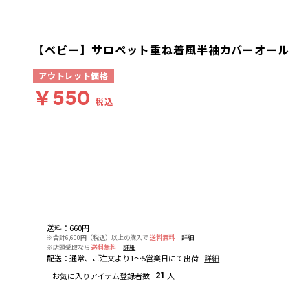
【ベビー】サロペット重ね着風半袖カバーオール
アウトレット価格
￥550
税込
送料
：
660円
※合計6,600円（税込）以上の購入で
送料無料
詳細
※店頭受取なら
送料無料
詳細
配送
：
通常、ご注文より1～5営業日にて出荷
詳細
お気に入りアイテム登録者数
21
人