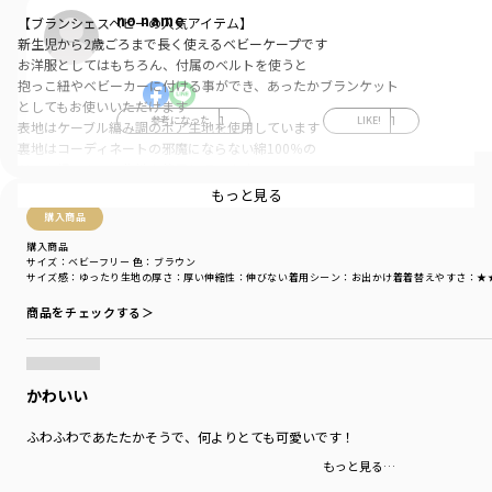
no name
【ブランシェスベビーの人気アイテム】
新生児から2歳ごろまで長く使えるベビーケープです
お洋服としてはもちろん、付属のベルトを使うと
抱っこ紐やベビーカーに付ける事ができ、あったかブランケット
としてもお使いいただけます
参考になった
1
LIKE!
1
表地はケーブル編み調のボア生地を使用しています
裏地はコーディネートの邪魔にならない綿100％の
ドット柄スムース生地を使用しています
フード部分はくま耳仕様でフードを被ると可愛さ倍増♡
もっと見る
購入商品
購入商品
-----
サイズ：ベビーフリー
色：ブラウン
伸縮性：あり
サイズ感
：ゆったり
生地の厚さ
：厚い
伸縮性
：伸びない
着用シーン
：お出かけ着
着替えやすさ
：★
透け感：なし
商品をチェックする＞
裏地：あり
ポケット：なし
かわいい
こちらの商品のBABY FREEサイズは新生児から2歳ごろのお子様が着用可能な
サイズ感になっております
ふわふわであたたかそうで、何よりとても可愛いです！
ブランド
／
branshes
もっと見る…
シーズン
／
アウトレット