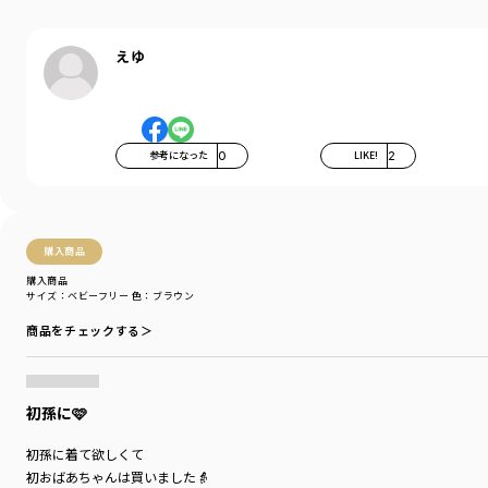
カテゴリ
／
ベビーウェア
>
その他ベビー
カラー
／
ブラウン
えゆ
性別タイプ
／
GIRL
BOY
BABY
商品番号
／
01-3412-308
参考になった
0
LIKE!
2
購入商品
購入商品
サイズ：ベビーフリー
色：ブラウン
商品をチェックする＞
初孫に🩷
初孫に着て欲しくて
初おばあちゃんは買いました👵