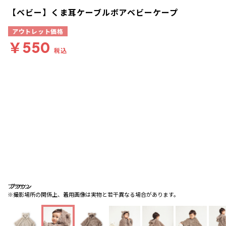
【ベビー】くま耳ケーブルボアベビーケープ
アウトレット価格
￥550
税込
ブラウン
ブラウン
ブラウン
※撮影場所の関係上、着用画像は実物と若干異なる場合があります。