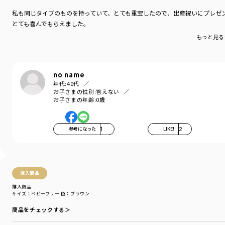
私も同じタイプのものを持っていて、とても重宝したので、出産祝いにプレゼ
とても喜んでもらえました。
もっと見る
no name
年代:
40代
お子さまの性別:
答えない
お子さまの年齢:
0歳
参考になった
1
LIKE!
2
購入商品
購入商品
サイズ：ベビーフリー
色：ブラウン
商品をチェックする＞