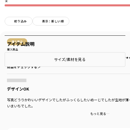
★
絞り込み
表示：新しい順
購入商品
アイテム説明
購入商品
サイズ：ベビーフリー
色：ブラウン
サイズ感
：ぴったり
生地の厚さ
：薄い
伸縮性
：伸びる
着用シーン
：お出かけ着
着替えやすさ
：★★
サイズ/素材を見る
商品をチェックする＞
デザインOK
写真どうりかわいいデザインでしたがふっくらしたいめーじでしたが生地が薄
いまいちでした。
もっと見る…