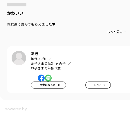
かわいい
お友達に喜んでもらえました♥
もっと見る…
あき
年代:
30代
お子さまの性別:
男の子
お子さまの年齢:
3歳
参考になった
0
LIKE!
2