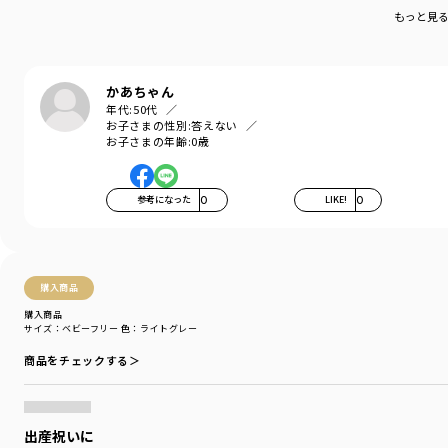
もっと見
かあちゃん
年代:
50代
お子さまの性別:
答えない
お子さまの年齢:
0歳
参考になった
0
LIKE!
0
購入商品
購入商品
サイズ：ベビーフリー
色：ライトグレー
商品をチェックする＞
出産祝いに