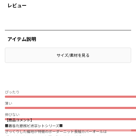
レビュー
アイテム説明
サイズ/素材を見る
ぴったり
薄い
伸びない
【商品コメント】
普段着（通園・通学）
■あったかベビーニットシリーズ■
ざっくりした編地が特徴のボーダーニット長袖カバーオールは