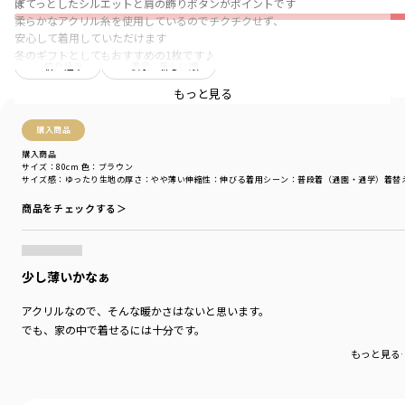
★
ぽてっとしたシルエットと肩の飾りボタンがポイントです
柔らかなアクリル糸を使用しているのでチクチクせず、
安心して着用していただけます
冬のギフトとしてもおすすめの1枚です♪
絞り込み
表示：新しい順
もっと見る
ブランド
／
branshes
シーズン
／
アウトレット
カテゴリ
／
ベビーウェア
>
カバーオール・ロンパース
購入商品
カラー
／
ブラウン
購入商品
性別タイプ
／
GIRL
サイズ：80cm
色：ブラウン
BOY
サイズ感
：ゆったり
生地の厚さ
：やや薄い
伸縮性
：伸びる
着用シーン
：普段着（通園・通学）
着替
BABY
商品をチェックする＞
商品番号
／
01-3439-320
少し薄いかなぁ
アクリルなので、そんな暖かさはないと思います。
でも、家の中で着せるには十分です。
もっと見る