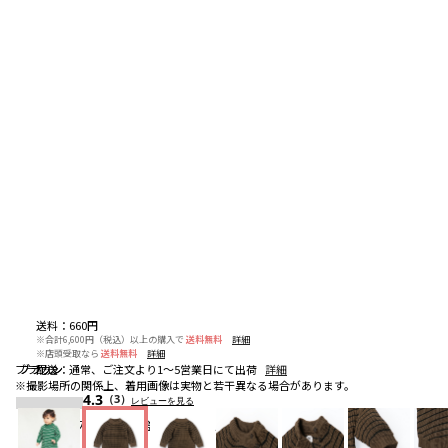
送料
：
660円
※合計6,600円（税込）以上の購入で
送料無料
詳細
※店頭受取なら
送料無料
詳細
配送
：
通常、ご注文より1～5営業日にて出荷
詳細
ブラウン
ブラウン
ブラウン
※撮影場所の関係上、着用画像は実物と若干異なる場合があります。
4.3
（3）
レビューを見る
お気に入りアイテム登録者数
151
人