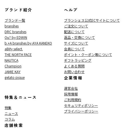
ブランド紹介
ヘルプ
ブランド一覧
ブランシェス公式ECサイト
について
branshes
ご注文について
DRC branshes
配送について
Ou? by EDWIN
返品・交換について
b.+A branshes by AYA KANEKO
サイズについて
aBity select.
会員について
THE NORTH FACE
ポイント・クーポン等について
NAUTICA
ギフトラッピング
Champion
よくある質問
JAMIE KAY
お問い合わせ
gelato pique
企業情報
運営会社
採用情報
特集＆ニュース
ご利用規約
セキュリティポリシー
特集
プライバシーポリシー
ニュース
コラム
店舗検索