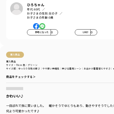
ひろちゃん
年代:
60代
お子さまの性別:
女の子
お子さまの年齢:
0歳
参考になった
0
LIKE!
0
購入商品
購入商品
サイズ：70cm
色：グリーン
サイズ感
：ゆったり
生地の厚さ
：やや厚い
伸縮性
：伸びる
着用シーン
：お出かけ着
着替えやすさ
：
商品をチェックする＞
かわいい♪
一目ぼれで孫に買いました。 暖かそうでゆとりもあり、動きやすそうでした
何より可愛かったです♪