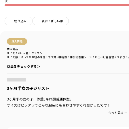
★
絞り込み
表示：新しい順
購入商品
購入商品
サイズ：70cm
色：ブラウン
サイズ感
：ゆったり
生地の厚さ
：やや薄い
伸縮性
：伸びる
着用シーン
：お出かけ着
着替えやすさ
：
商品をチェックする＞
3ヶ月半女の子ジャスト
3ヶ月半の女の子、体重6キロ弱普通体型。
サイズはピッタリでどんな服装にも合わせやすく可愛かったです！
もっと見る…