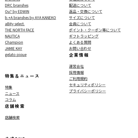
DRC branshes
配送について
Ou? by EDWIN
返品・交換について
b.+A branshes by AYA KANEKO
サイズについて
aBity select.
会員について
THE NORTH FACE
ポイント・クーポン等について
NAUTICA
ギフトラッピング
Champion
よくある質問
JAMIE KAY
お問い合わせ
gelato pique
企業情報
運営会社
採用情報
特集＆ニュース
ご利用規約
セキュリティポリシー
特集
プライバシーポリシー
ニュース
コラム
店舗検索
店舗検索