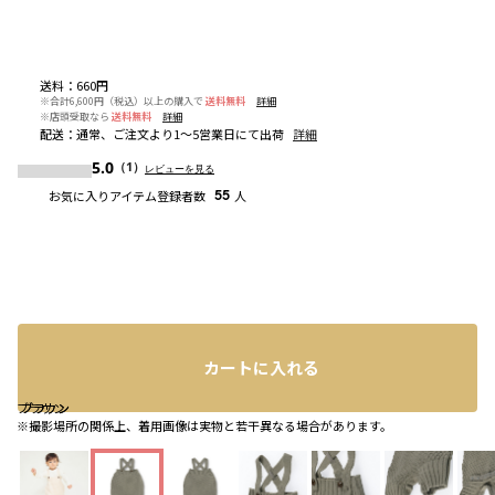
送料
：
660円
※合計6,600円（税込）以上の購入で
送料無料
詳細
※店頭受取なら
送料無料
詳細
配送
：
通常、ご注文より1～5営業日にて出荷
詳細
5.0
（1）
レビューを見る
お気に入りアイテム登録者数
55
人
カートに入れる
ブラウン
ブラウン
ブラウン
※撮影場所の関係上、着用画像は実物と若干異なる場合があります。