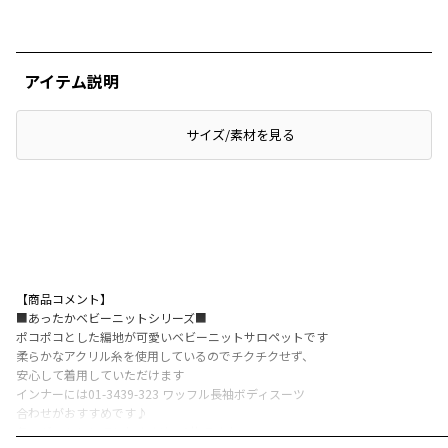
アイテム説明
サイズ/素材を見る
【商品コメント】
■あったかベビーニットシリーズ■
ポコポコとした編地が可愛いベビーニットサロペットです
柔らかなアクリル糸を使用しているのでチクチクせず、
安心して着用していただけます
インナーには01-3439-323 ワッフル長袖ボディスーツ
合わせがおすすめです♪
冬のギフトとしてもおすすめの1枚です♪