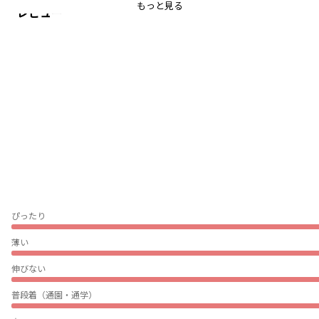
もっと見る
レビュー
ブランド
／
branshes
シーズン
／
アウトレット
カテゴリ
／
ベビーウェア
>
ベビーサロペット
カラー
／
ブラウン
性別タイプ
／
GIRL
BOY
BABY
商品番号
／
01-3434-321
ぴったり
薄い
伸びない
普段着（通園・通学）