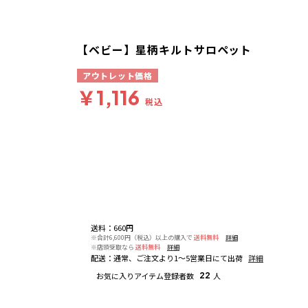
【ベビー】星柄キルトサロペット
アウトレット価格
￥1,116
税込
送料
：
660円
※合計6,600円（税込）以上の購入で
送料無料
詳細
※店頭受取なら
送料無料
詳細
配送
：
通常、ご注文より1～5営業日にて出荷
詳細
お気に入りアイテム登録者数
22
人