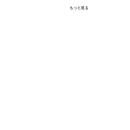
-----
もっと見る
透け感：なし
伸縮性：なし
ポケット：なし
裏地：あり
ブランド
／
branshes
シーズン
／
アウトレット
カテゴリ
／
ベビーウェア
>
ベビーサロペット
カラー
／
グリーン
性別タイプ
／
BOY
BABY
商品番号
／
01-3434-319