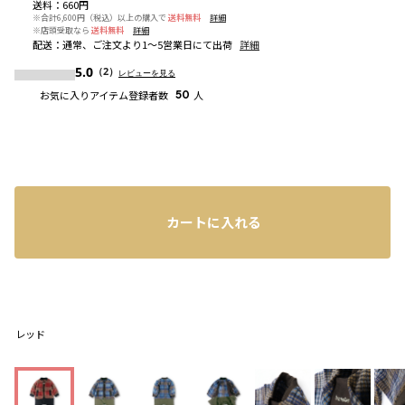
送料
：
660円
※合計6,600円（税込）以上の購入で
送料無料
詳細
※店頭受取なら
送料無料
詳細
配送
：
通常、ご注文より1～5営業日にて出荷
詳細
5.0
（2）
レビューを見る
お気に入りアイテム登録者数
50
人
カートに入れる
レッド