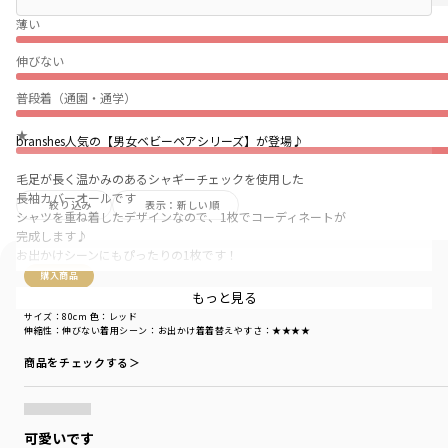
薄い
伸びない
普段着（通園・通学）
★
branshes人気の【男女ベビーペアシリーズ】が登場♪
毛足が長く温かみのあるシャギーチェックを使用した
長袖カバーオールです
絞り込み
表示：新しい順
シャツを重ね着したデザインなので、1枚でコーディネートが
完成します♪
お出かけシーンにもぴったりの1枚です！
購入商品
キッズ男児・キッズ女児・ベビー女児も同素材を使用した商品を
もっと見る
購入商品
展開しているので、兄弟姉妹でリンクコーデが楽しめます♪
サイズ：80cm
色：レッド
伸縮性
：伸びない
着用シーン
：お出かけ着
着替えやすさ
：★★★★
みんなで「おそろい」を楽しもう！
商品をチェックする＞
-----
透け感：なし
伸縮性：チェック部⇒なし
可愛いです
その他⇒あり