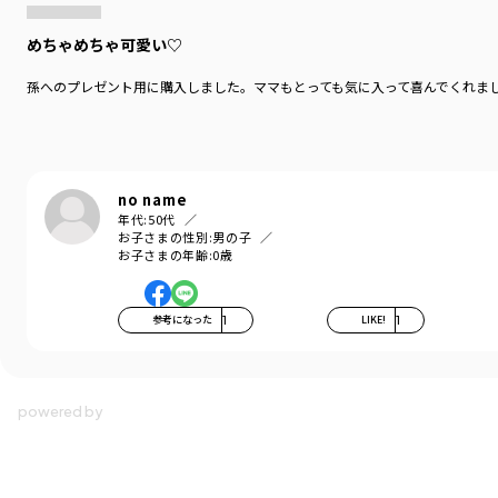
めちゃめちゃ可愛い♡
孫へのプレゼント用に購入しました。ママもとっても気に入って喜んでくれま
no name
年代:
50代
お子さまの性別:
男の子
お子さまの年齢:
0歳
参考になった
1
LIKE!
1