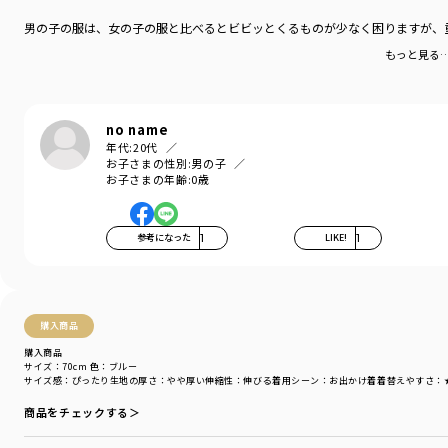
ポケット：なし
男の子の服は、女の子の服と比べるとビビッとくるものが少なく困りますが、
裏地：なし
もっと見る
【お揃いアイテム品番】
キッズ男児 11-3411-425
キッズ女児 12-3433-129
no name
ベビー女児 02-3439-022
年代:
20代
お子さまの性別:
男の子
ブランド
／
branshes
お子さまの年齢:
0歳
シーズン
／
アウトレット
カテゴリ
／
ベビーウェア
>
カバーオール・ロンパース
カラー
／
レッド
参考になった
1
LIKE!
1
性別タイプ
／
BOY
BABY
商品番号
／
01-3439-322
購入商品
購入商品
サイズ：70cm
色：ブルー
サイズ感
：ぴったり
生地の厚さ
：やや厚い
伸縮性
：伸びる
着用シーン
：お出かけ着
着替えやすさ
：
商品をチェックする＞