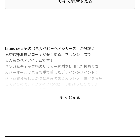
サイズ/素材を見る
branshes人気の【男女ベビーペアシリーズ】が登場♪
兄弟姉妹お揃いコーデが楽しめる、ブランシェスで
大人気のペアアイテムです♪
ギンガムチェック柄のサッカー素材を使用した技ありな
カバーオールはまるで重ね着したデザインがポイント！
ボトム部分もしっかりと厚みのあるカットソー生地を使用
しているので、アクティブなベビーにもぴったりです♪
キッズ男児のお揃い商品は、
品番11-4109-372ギンガムチェック柄シャツ
もっと見る
-----
透け感：なし
伸縮性：ﾄｯﾌﾟｽ部分なし/ﾎﾞﾄﾑｽ部分あり
ポケット：あり
着用イメージ/カラー：グリーン