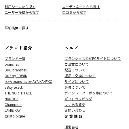
利用シーンから探す
コーディネートから探す
ユーザー投稿から探す
口コミから探す
詳細検索で探す
ブランド紹介
ヘルプ
ブランド一覧
ブランシェス公式ECサイト
について
branshes
ご注文について
DRC branshes
配送について
Ou? by EDWIN
返品・交換について
b.+A branshes by AYA KANEKO
サイズについて
aBity select.
会員について
THE NORTH FACE
ポイント・クーポン等について
NAUTICA
ギフトラッピング
Champion
よくある質問
JAMIE KAY
お問い合わせ
gelato pique
企業情報
運営会社