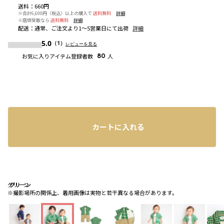
送料
：
660円
※合計6,600円（税込）以上の購入で
送料無料
詳細
※店頭受取なら
送料無料
詳細
配送
：
通常、ご注文より1～5営業日にて出荷
詳細
5.0
（1）
レビューを見る
お気に入りアイテム登録者数
80
人
カートに入れる
グリーン
グリーン
グリーン
※撮影場所の関係上、着用画像は実物と若干異なる場合があります。