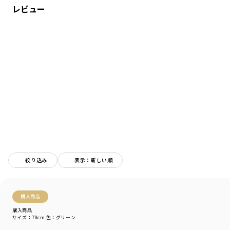
モデル：身長76.0cm 体重11.0kg
レビュー
サイズ：サイズ80
ブランド
／
branshes
シーズン
／
アウトレット
カテゴリ
／
ベビーウェア
>
カバーオール・ロンパース
カラー
／
グリーン
性別タイプ
／
BABY
商品番号
／
01-4139-305
絞り込み
表示：新しい順
購入商品
購入商品
サイズ：70cm
色：グリーン