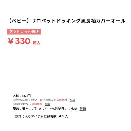
【ベビー】サロペットドッキング風長袖カバーオール
アウトレット価格
￥330
税込
送料
：
660円
※合計6,600円（税込）以上の購入で
送料無料
詳細
※店頭受取なら
送料無料
詳細
配送
：
通常、ご注文より1～5営業日にて出荷
詳細
お気に入りアイテム登録者数
43
人