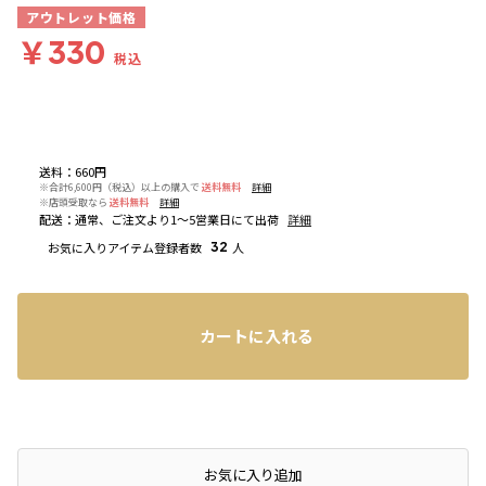
アウトレット価格
￥330
税込
送料
：
660円
※合計6,600円（税込）以上の購入で
送料無料
詳細
※店頭受取なら
送料無料
詳細
配送
：
通常、ご注文より1～5営業日にて出荷
詳細
お気に入りアイテム登録者数
32
人
カートに入れる
お気に入り追加