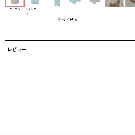
ワッフル生地を使用した前開きのカバーオールです。
ブラウン
ライトグリー
カバーオールはシンプルながら
ン
パイル地のふわふわしたクマちゃんポケットがポイント。
もっと見る
吸水性の高いワッフル素材なので
赤ちゃんにおすすめのアイテムです。
■【お肌にやさしいシリーズ】は
レビュー
ガーゼ素材のこちらもおすすめです。
01-4248-322【ベビー/お肌にやさしいシリーズ】
ガーゼ素材のスタイ＆カバーオールセット
02-4248-026【ベビー/お肌にやさしいシリーズ】
ガーゼ素材のスタイ＆カバーオールセット
04-4289-672【ベビー/お肌にやさしいシリーズ】
ガーゼ素材のハンカチ
04-4289-673【ベビー/お肌にやさしいシリーズ】
ガーゼ素材のブランケット
-----
透け感：なし
伸縮性：あり
ポケット：あり