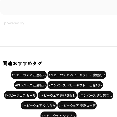
■ワッフルの特徴■
肌触りが良く、高い吸水性があり
汗にぬれても生地が肌に張り付かないので、
デリケートなベビーの肌にピッタリの素材です。
ブランド
／
branshes
シーズン
／
アウトレット
カテゴリ
／
ベビーウェア
>
カバーオール・ロンパース
カラー
／
ブラウン
性別タイプ
／
BABY
商品番号
／
01-4239-321
関連おすすめタグ
#ベビーウェア 出産祝い
#ベビーウェア ベビーギフト・ 出産祝い
#ロンパース 出産祝い
#ロンパース ベビーギフト・ 出産祝い
#ベビーウェア セール
#ベビーウェア 透け感なし
#ロンパース 透け感なし
#ベビーウェア やわらか
#ベビーウェア 春夏コーデ
#ベビーウェア シンプル