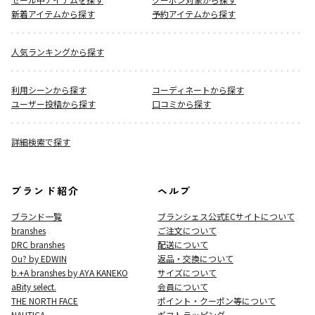
新着アイテムから探す
予約アイテムから探す
人気ランキングから探す
利用シーンから探す
コーディネートから探す
ユーザー投稿から探す
口コミから探す
詳細検索で探す
ブランド紹介
ヘルプ
ブランド一覧
ブランシェス公式ECサイト
について
branshes
ご注文について
DRC branshes
配送について
Ou? by EDWIN
返品・交換について
b.+A branshes by AYA KANEKO
サイズについて
aBity select.
会員について
THE NORTH FACE
ポイント・クーポン等について
NAUTICA
ギフトラッピング