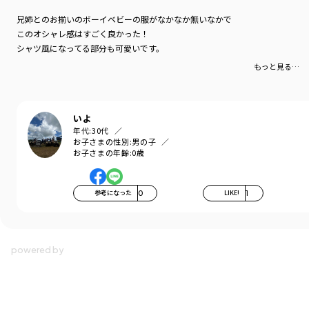
02-4439-007 【おそろい】チェック柄カバーオール
12-4413-077 【おそろい】トップスセット
兄姉とのお揃いのボーイベビーの服がなかなか無いなかで
12-4431-082 【おそろい】ラップ風スカパン
このオシャレ感はすごく良かった！
04-4476-667 【おそろい】チェック柄スタイ
シャツ風になってる部分も可愛いです。
＼このアイテムのおそろい特集ページはこちら／
もっと見る…
いよ
年代:
30代
お子さまの性別:
男の子
お子さまの年齢:
0歳
参考になった
0
LIKE!
1
-----
伸縮性：天竺部分はあり
ブランド
／
branshes
シーズン
／
アウトレット
カテゴリ
／
ベビーウェア
>
カバーオール・ロンパース
カラー
／
イエロー
性別タイプ
／
BOY