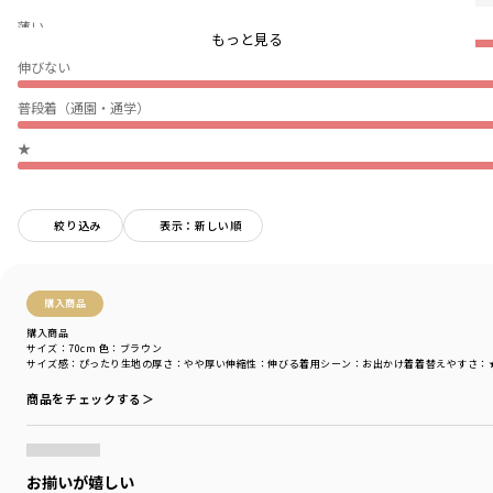
おそろいシリーズのシャツ生地を使用した
薄い
重ね着風のカバーオールデザインです。
もっと見る
伸びない
ブラウンのガンクラブチェックは
落ち着いた色目を基調にちいさな格子柄が
普段着（通園・通学）
特徴的なチェックです。
★
ブラックは白と黒の存在感のあるブロックチェックで
カジュアルなスタイリングにも落とし込みやすい
デザイン。
絞り込み
表示：新しい順
チェック部分はレーヨン混の素材を使用しており
上品な光沢感と手触りの良さ、
また普段使いしやすいのも特徴。
購入商品
キッズとベビー、男の子と女の子の
購入商品
おそろい/リンクコーデが楽しめるデザインに
サイズ：70cm
色：ブラウン
サイズ感
：ぴったり
生地の厚さ
：やや厚い
伸縮性
：伸びる
着用シーン
：お出かけ着
着替えやすさ
：
なっています。
商品をチェックする＞
関連商品は以下品番となります。
01-4439-307 【おそろい】チェック柄カバーオール
11-4405-378 【おそろい】チェック柄切替Tシャツ
11-4408-379 【おそろい】チェック柄長袖シャツ
お揃いが嬉しい