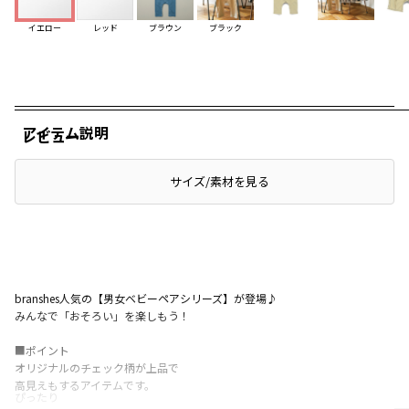
イエロー
レッド
ブラウン
ブラック
アイテム説明
レビュー
サイズ/素材を見る
branshes人気の【男女ベビーペアシリーズ】が登場♪
みんなで「おそろい」を楽しもう！
■ポイント
オリジナルのチェック柄が上品で
高見えもするアイテムです。
ぴったり