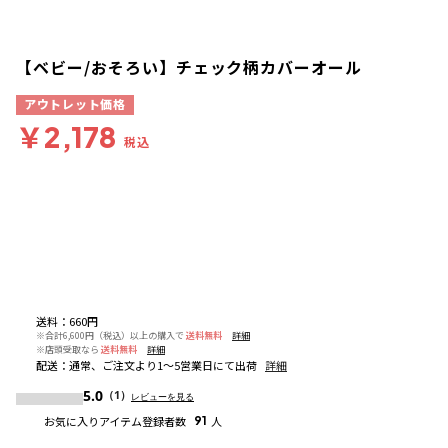
【ベビー/おそろい】チェック柄カバーオール
アウトレット価格
￥2,178
税込
送料
：
660円
※合計6,600円（税込）以上の購入で
送料無料
詳細
※店頭受取なら
送料無料
詳細
配送
：
通常、ご注文より1～5営業日にて出荷
詳細
5.0
（1）
レビューを見る
お気に入りアイテム登録者数
91
人